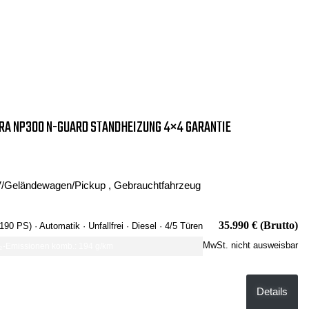
RA NP300 N-GUARD STANDHEIZUNG 4×4 GARANTIE
/Geländewagen/Pickup , Gebrauchtfahrzeug
35.990 € (Brutto)
 190 PS)
· Automatik
· Unfallfrei
· Diesel
· 4/5 Türen
MwSt. nicht ausweisbar
-Emissionen komb.: 194 g/km
Details