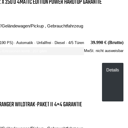
X 250 D 4MATIC EDITION POWER HARDTOP GARANTIE
/Geländewagen/Pickup , Gebrauchtfahrzeug
39.990 € (Brutto)
 190 PS)
· Automatik
· Unfallfrei
· Diesel
· 4/5 Türen
MwSt. nicht ausweisbar
-Emissionen komb.: 207 g/km
Details
RANGER WILDTRAK-PAKET II 4×4 GARANTIE