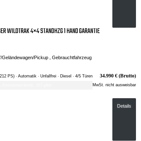
ER WILDTRAK 4×4 STANDHZG 1 HAND GARANTIE
/Geländewagen/Pickup , Gebrauchtfahrzeug
34.990 € (Brutto)
 212 PS)
· Automatik
· Unfallfrei
· Diesel
· 4/5 Türen
MwSt. nicht ausweisbar
-Emissionen komb.: 207 g/km
Details