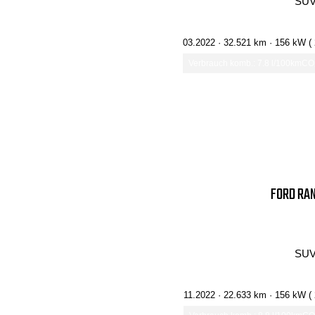
SUV
03.2022 ·
32.521 km
· 156 kW (
Verbrauch komb.: 7.8 l/100km
CO₂
FORD RAN
SUV
11.2022 ·
22.633 km
· 156 kW (