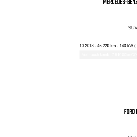
MERCEDES-BENZ 
SUV
10.2018 ·
45.220 km
· 140 kW (
Verbrauch komb.: 7.9 l/100km
CO₂
FORD 