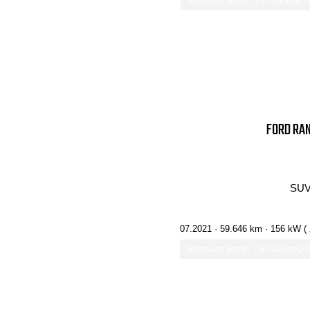
Verbrauch komb.: 8.8 l/100km
CO₂
FORD RAN
SUV
07.2021 ·
59.646 km
· 156 kW (
Verbrauch komb.: 7.8 l/100km
CO₂