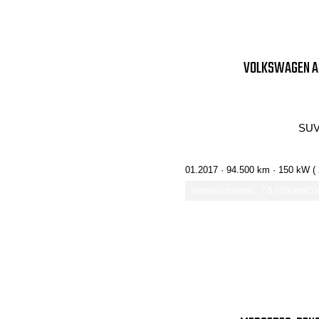
VOLKSWAGEN AM
SUV
01.2017 ·
94.500 km
· 150 kW (
Verbrauch komb.: 7.5 l/100km
CO₂