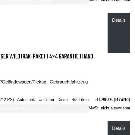
-Emissionen komb.: 231 g/km
Details
GER WILDTRAK-PAKET I 4×4 GARANTIE 1 HAND
/Geländewagen/Pickup , Gebrauchtfahrzeug
31.990 € (Brutto)
 212 PS)
· Automatik
· Unfallfrei
· Diesel
· 4/5 Türen
MwSt. nicht ausweisbar
-Emissionen komb.: 207 g/km
Details