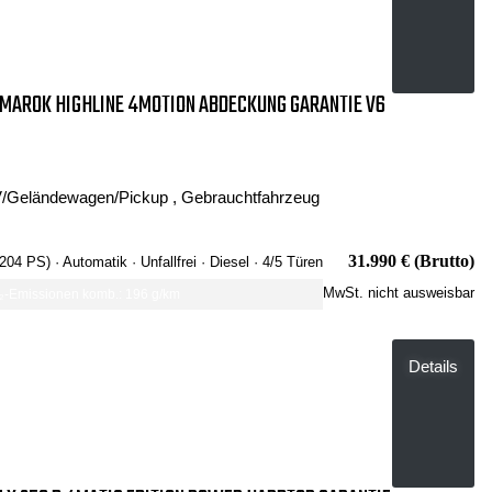
AROK HIGHLINE 4MOTION ABDECKUNG GARANTIE V6
/Geländewagen/Pickup , Gebrauchtfahrzeug
31.990 € (Brutto)
 204 PS)
· Automatik
· Unfallfrei
· Diesel
· 4/5 Türen
MwSt. nicht ausweisbar
-Emissionen komb.: 196 g/km
Details