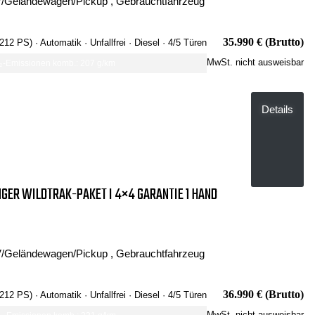
/Geländewagen/Pickup , Gebrauchtfahrzeug
35.990 € (Brutto)
 212 PS)
· Automatik
· Unfallfrei
· Diesel
· 4/5 Türen
MwSt. nicht ausweisbar
-Emissionen komb.: 207 g/km
Details
GER WILDTRAK-PAKET I 4×4 GARANTIE 1 HAND
/Geländewagen/Pickup , Gebrauchtfahrzeug
36.990 € (Brutto)
 212 PS)
· Automatik
· Unfallfrei
· Diesel
· 4/5 Türen
MwSt. nicht ausweisbar