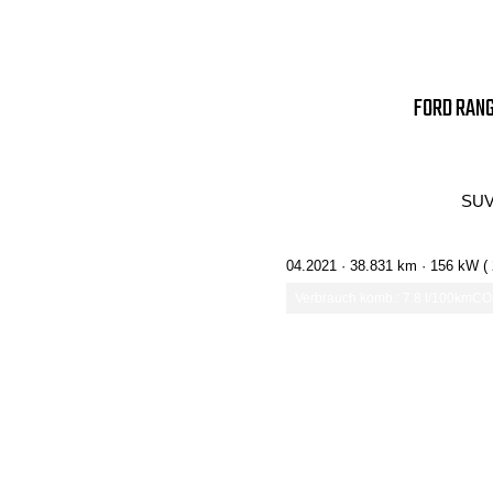
FORD RANG
SUV
04.2021 ·
38.831 km
· 156 kW (
Verbrauch komb.: 7.8 l/100km
CO₂