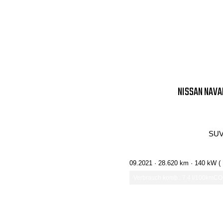
NISSAN NAVA
SUV
09.2021 ·
28.620 km
· 140 kW (
Verbrauch komb.: 7.4 l/100km
CO₂