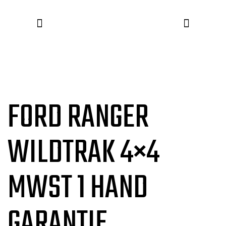
Zum
Inhalt
springen
FORD RANGER
WILDTRAK 4×4
MWST 1 HAND
GARANTIE