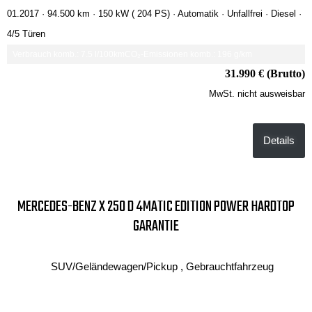
01.2017 ·
94.500 km
· 150 kW ( 204 PS)
· Automatik
· Unfallfrei
· Diesel
·
4/5 Türen
Verbrauch komb.: 7.5 l/100km
CO₂-Emissionen komb.: 196 g/km
31.990 € (Brutto)
MwSt. nicht ausweisbar
Details
MERCEDES-BENZ X 250 D 4MATIC EDITION POWER HARDTOP
GARANTIE
SUV/Geländewagen/Pickup , Gebrauchtfahrzeug