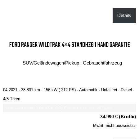
Details
FORD RANGER WILDTRAK 4×4 STANDHZG 1 HAND GARANTIE
SUV/Geländewagen/Pickup , Gebrauchtfahrzeug
04.2021 ·
38.831 km
· 156 kW ( 212 PS)
· Automatik
· Unfallfrei
· Diesel
·
4/5 Türen
Verbrauch komb.: 7.8 l/100km
CO₂-Emissionen komb.: 207 g/km
34.990 € (Brutto)
MwSt. nicht ausweisbar