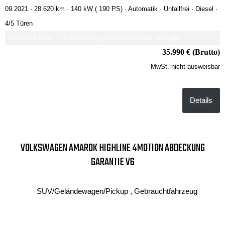
09.2021 ·
28.620 km
· 140 kW ( 190 PS)
· Automatik
· Unfallfrei
· Diesel
·
4/5 Türen
Verbrauch komb.: 7.4 l/100km
CO₂-Emissionen komb.: 194 g/km
35.990 € (Brutto)
MwSt. nicht ausweisbar
Details
VOLKSWAGEN AMAROK HIGHLINE 4MOTION ABDECKUNG
GARANTIE V6
SUV/Geländewagen/Pickup , Gebrauchtfahrzeug