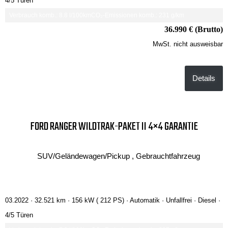
4/5 Türen
Verbrauch komb.: 8.8 l/100km
CO₂-Emissionen komb.: 231 g/km
36.990 € (Brutto)
MwSt. nicht ausweisbar
Details
FORD RANGER WILDTRAK-PAKET II 4×4 GARANTIE
SUV/Geländewagen/Pickup , Gebrauchtfahrzeug
03.2022 ·
32.521 km
· 156 kW ( 212 PS)
· Automatik
· Unfallfrei
· Diesel
·
4/5 Türen