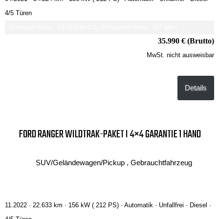
4/5 Türen
Verbrauch komb.: 7.8 l/100km
CO₂-Emissionen komb.: 207 g/km
35.990 € (Brutto)
MwSt. nicht ausweisbar
Details
FORD RANGER WILDTRAK-PAKET I 4×4 GARANTIE 1 HAND
SUV/Geländewagen/Pickup , Gebrauchtfahrzeug
11.2022 ·
22.633 km
· 156 kW ( 212 PS)
· Automatik
· Unfallfrei
· Diesel
·