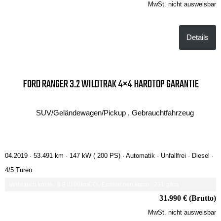
MwSt. nicht ausweisbar
Details
FORD RANGER 3.2 WILDTRAK 4×4 HARDTOP GARANTIE
SUV/Geländewagen/Pickup , Gebrauchtfahrzeug
04.2019 ·
53.491 km
· 147 kW ( 200 PS)
· Automatik
· Unfallfrei
· Diesel
·
4/5 Türen
Verbrauch komb.: 8.8 l/100km
CO₂-Emissionen komb.: 231 g/km
31.990 € (Brutto)
MwSt. nicht ausweisbar