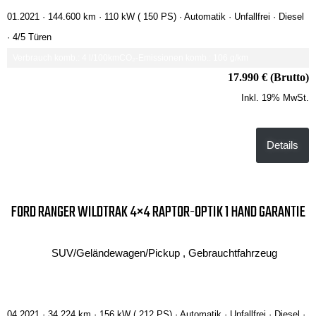
01.2021 ·
144.600 km
· 110 kW ( 150 PS)
· Automatik
· Unfallfrei
· Diesel
· 4/5 Türen
Verbrauch komb.: 4 l/100km
CO₂-Emissionen komb.: 106 g/km
17.990 € (Brutto)
Inkl. 19% MwSt.
Details
FORD RANGER WILDTRAK 4×4 RAPTOR-OPTIK 1 HAND GARANTIE
SUV/Geländewagen/Pickup , Gebrauchtfahrzeug
04.2021 ·
34.224 km
· 156 kW ( 212 PS)
· Automatik
· Unfallfrei
· Diesel
·