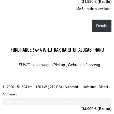
31.990 € (Brutto)
MwSt. nicht ausweisbar
Details
FORD RANGER 4×4 WILDTRAK HARDTOP ALUCAB 1 HAND
SUV/Geländewagen/Pickup , Gebrauchtfahrzeug
11.2020 ·
51.394 km
· 156 kW ( 212 PS)
· Automatik
· Unfallfrei
· Diesel
·
4/5 Türen
Verbrauch komb.: 7.8 l/100km
CO₂-Emissionen komb.: 207 g/km
34.990 € (Brutto)