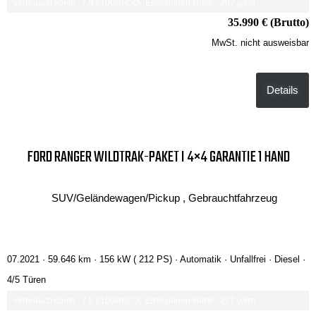
Verbrauch komb.: 7.8 l/100km
CO₂-Emissionen komb.: 207 g/km
35.990 € (Brutto)
MwSt. nicht ausweisbar
Details
FORD RANGER WILDTRAK-PAKET I 4×4 GARANTIE 1 HAND
SUV/Geländewagen/Pickup , Gebrauchtfahrzeug
07.2021 ·
59.646 km
· 156 kW ( 212 PS)
· Automatik
· Unfallfrei
· Diesel
·
4/5 Türen
Verbrauch komb.: 7.8 l/100km
CO₂-Emissionen komb.: 207 g/km