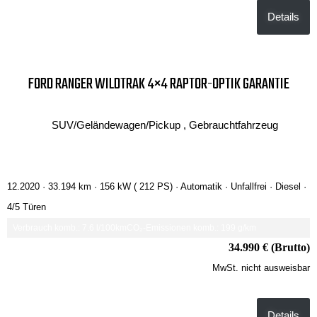
Details
FORD RANGER WILDTRAK 4×4 RAPTOR-OPTIK GARANTIE
SUV/Geländewagen/Pickup , Gebrauchtfahrzeug
12.2020 ·
33.194 km
· 156 kW ( 212 PS)
· Automatik
· Unfallfrei
· Diesel
·
4/5 Türen
Verbrauch komb.: 7.6 l/100km
CO₂-Emissionen komb.: 199 g/km
34.990 € (Brutto)
MwSt. nicht ausweisbar
Details