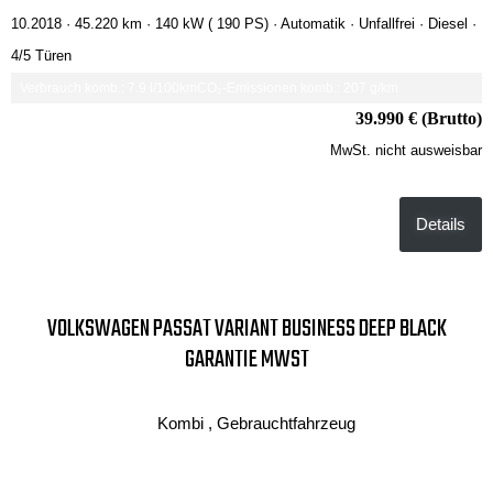
10.2018 ·
45.220 km
· 140 kW ( 190 PS)
· Automatik
· Unfallfrei
· Diesel
·
4/5 Türen
Verbrauch komb.: 7.9 l/100km
CO₂-Emissionen komb.: 207 g/km
39.990 € (Brutto)
MwSt. nicht ausweisbar
Details
VOLKSWAGEN PASSAT VARIANT BUSINESS DEEP BLACK
GARANTIE MWST
Kombi , Gebrauchtfahrzeug