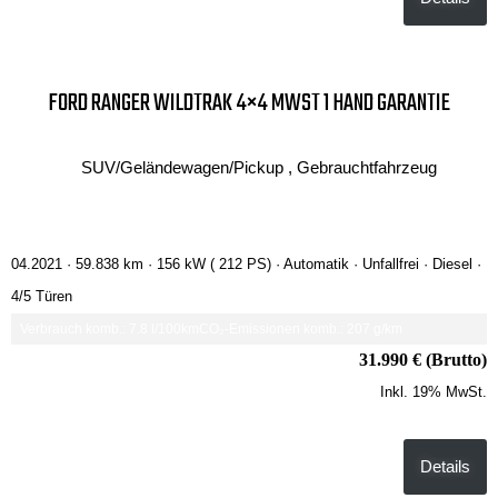
FORD RANGER WILDTRAK 4×4 MWST 1 HAND GARANTIE
SUV/Geländewagen/Pickup , Gebrauchtfahrzeug
04.2021 ·
59.838 km
· 156 kW ( 212 PS)
· Automatik
· Unfallfrei
· Diesel
·
4/5 Türen
Verbrauch komb.: 7.8 l/100km
CO₂-Emissionen komb.: 207 g/km
31.990 € (Brutto)
Inkl. 19% MwSt.
Details