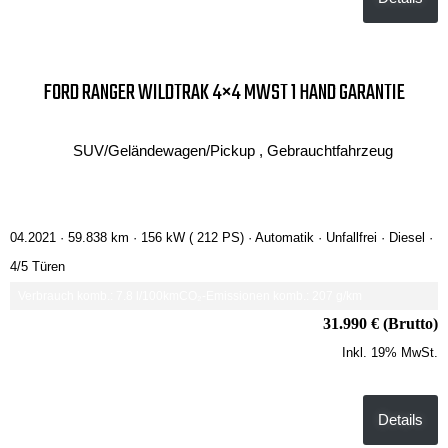
FORD RANGER WILDTRAK 4×4 MWST 1 HAND GARANTIE
SUV/Geländewagen/Pickup , Gebrauchtfahrzeug
04.2021 ·
59.838 km
· 156 kW ( 212 PS)
· Automatik
· Unfallfrei
· Diesel
·
4/5 Türen
Verbrauch komb.: 7.8 l/100km
CO₂-Emissionen komb.: 207 g/km
31.990 € (Brutto)
Inkl. 19% MwSt.
Details