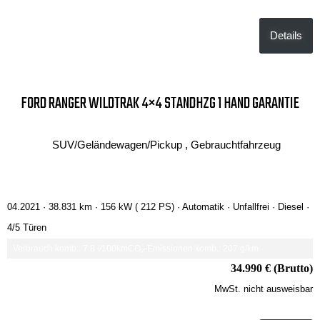
Details
FORD RANGER WILDTRAK 4×4 STANDHZG 1 HAND GARANTIE
SUV/Geländewagen/Pickup , Gebrauchtfahrzeug
04.2021 ·
38.831 km
· 156 kW ( 212 PS)
· Automatik
· Unfallfrei
· Diesel
·
4/5 Türen
Verbrauch komb.: 7.8 l/100km
CO₂-Emissionen komb.: 207 g/km
34.990 € (Brutto)
MwSt. nicht ausweisbar