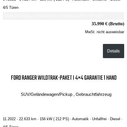
4/5 Türen
Verbrauch komb.: 7.8 l/100km
CO₂-Emissionen komb.: 207 g/km
35.990 € (Brutto)
MwSt. nicht ausweisbar
Details
FORD RANGER WILDTRAK-PAKET I 4×4 GARANTIE 1 HAND
SUV/Geländewagen/Pickup , Gebrauchtfahrzeug
11.2022 ·
22.633 km
· 156 kW ( 212 PS)
· Automatik
· Unfallfrei
· Diesel
·