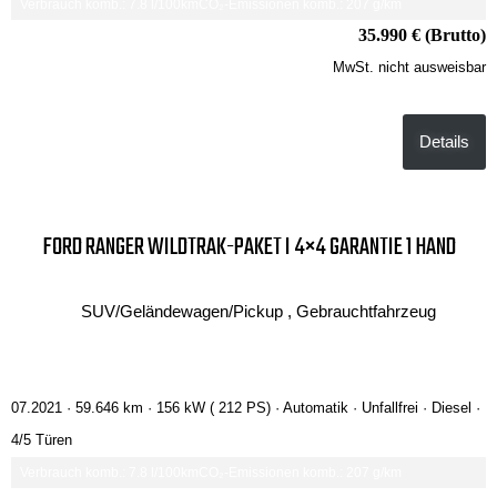
Verbrauch komb.: 7.8 l/100km
CO₂-Emissionen komb.: 207 g/km
35.990 € (Brutto)
MwSt. nicht ausweisbar
Details
FORD RANGER WILDTRAK-PAKET I 4×4 GARANTIE 1 HAND
SUV/Geländewagen/Pickup , Gebrauchtfahrzeug
07.2021 ·
59.646 km
· 156 kW ( 212 PS)
· Automatik
· Unfallfrei
· Diesel
·
4/5 Türen
Verbrauch komb.: 7.8 l/100km
CO₂-Emissionen komb.: 207 g/km