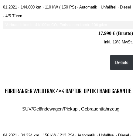
01.2021 ·
144.600 km
· 110 kW ( 150 PS)
· Automatik
· Unfallfrei
· Diesel
· 4/5 Türen
Verbrauch komb.: 4 l/100km
CO₂-Emissionen komb.: 106 g/km
17.990 € (Brutto)
Inkl. 19% MwSt.
Details
FORD RANGER WILDTRAK 4×4 RAPTOR-OPTIK 1 HAND GARANTIE
SUV/Geländewagen/Pickup , Gebrauchtfahrzeug
04.2021 ·
34.224 km
· 156 kW ( 212 PS)
· Automatik
· Unfallfrei
· Diesel
·