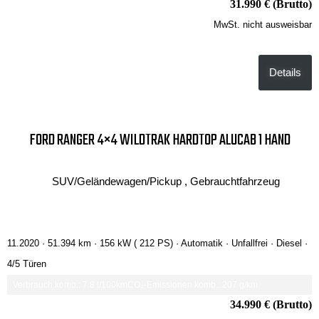
31.990 € (Brutto)
MwSt. nicht ausweisbar
Details
FORD RANGER 4×4 WILDTRAK HARDTOP ALUCAB 1 HAND
SUV/Geländewagen/Pickup , Gebrauchtfahrzeug
11.2020 ·
51.394 km
· 156 kW ( 212 PS)
· Automatik
· Unfallfrei
· Diesel
·
4/5 Türen
Verbrauch komb.: 7.8 l/100km
CO₂-Emissionen komb.: 207 g/km
34.990 € (Brutto)