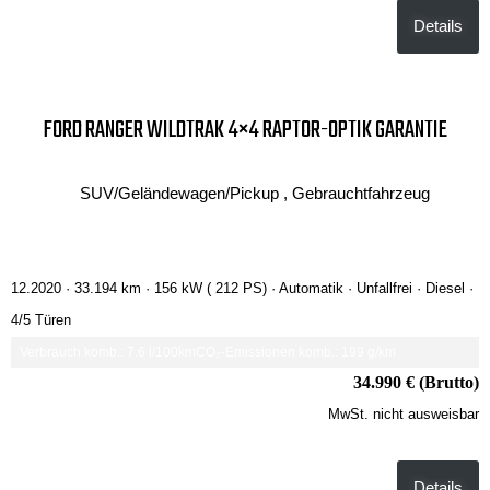
Details
FORD RANGER WILDTRAK 4×4 RAPTOR-OPTIK GARANTIE
SUV/Geländewagen/Pickup , Gebrauchtfahrzeug
12.2020 ·
33.194 km
· 156 kW ( 212 PS)
· Automatik
· Unfallfrei
· Diesel
·
4/5 Türen
Verbrauch komb.: 7.6 l/100km
CO₂-Emissionen komb.: 199 g/km
34.990 € (Brutto)
MwSt. nicht ausweisbar
Details