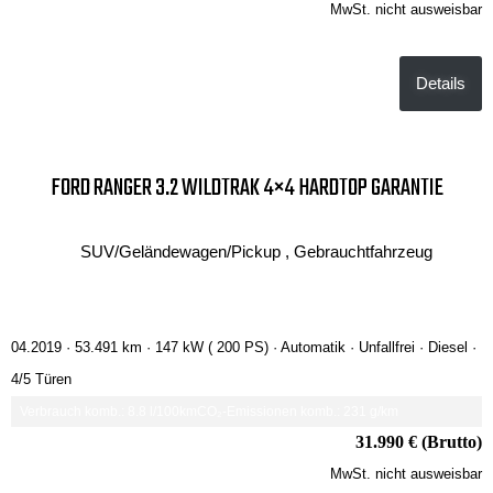
MwSt. nicht ausweisbar
Details
FORD RANGER 3.2 WILDTRAK 4×4 HARDTOP GARANTIE
SUV/Geländewagen/Pickup , Gebrauchtfahrzeug
04.2019 ·
53.491 km
· 147 kW ( 200 PS)
· Automatik
· Unfallfrei
· Diesel
·
4/5 Türen
Verbrauch komb.: 8.8 l/100km
CO₂-Emissionen komb.: 231 g/km
31.990 € (Brutto)
MwSt. nicht ausweisbar