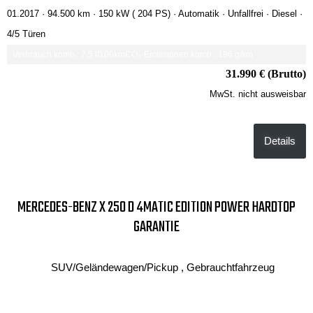
01.2017 ·
94.500 km
· 150 kW ( 204 PS)
· Automatik
· Unfallfrei
· Diesel
·
4/5 Türen
Verbrauch komb.: 7.5 l/100km
CO₂-Emissionen komb.: 196 g/km
31.990 € (Brutto)
MwSt. nicht ausweisbar
Details
MERCEDES-BENZ X 250 D 4MATIC EDITION POWER HARDTOP
GARANTIE
SUV/Geländewagen/Pickup , Gebrauchtfahrzeug