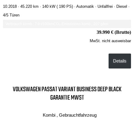
10.2018 ·
45.220 km
· 140 kW ( 190 PS)
· Automatik
· Unfallfrei
· Diesel
·
4/5 Türen
Verbrauch komb.: 7.9 l/100km
CO₂-Emissionen komb.: 207 g/km
39.990 € (Brutto)
MwSt. nicht ausweisbar
Details
VOLKSWAGEN PASSAT VARIANT BUSINESS DEEP BLACK
GARANTIE MWST
Kombi , Gebrauchtfahrzeug