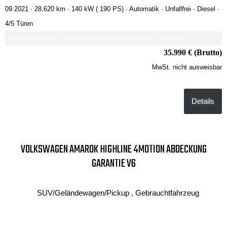
09.2021 ·
28.620 km
· 140 kW ( 190 PS)
· Automatik
· Unfallfrei
· Diesel
·
4/5 Türen
Verbrauch komb.: 7.4 l/100km
CO₂-Emissionen komb.: 194 g/km
35.990 € (Brutto)
MwSt. nicht ausweisbar
Details
VOLKSWAGEN AMAROK HIGHLINE 4MOTION ABDECKUNG
GARANTIE V6
SUV/Geländewagen/Pickup , Gebrauchtfahrzeug