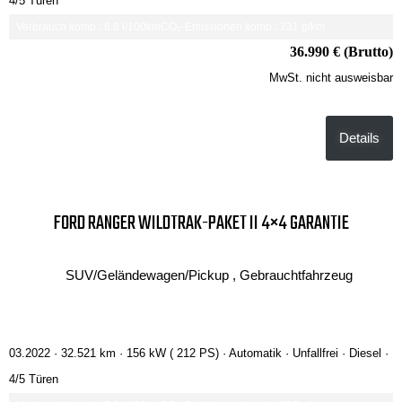
4/5 Türen
Verbrauch komb.: 8.8 l/100km
CO₂-Emissionen komb.: 231 g/km
36.990 € (Brutto)
MwSt. nicht ausweisbar
Details
FORD RANGER WILDTRAK-PAKET II 4×4 GARANTIE
SUV/Geländewagen/Pickup , Gebrauchtfahrzeug
03.2022 ·
32.521 km
· 156 kW ( 212 PS)
· Automatik
· Unfallfrei
· Diesel
·
4/5 Türen