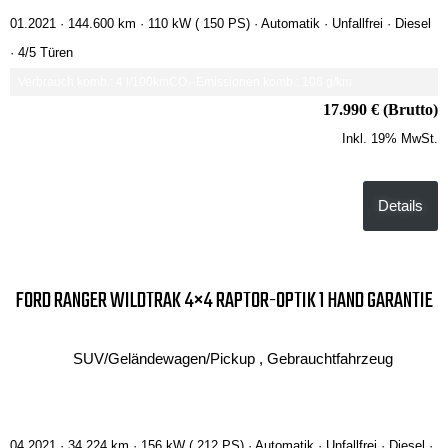
01.2021 ·
144.600 km
· 110 kW ( 150 PS)
· Automatik
· Unfallfrei
· Diesel
· 4/5 Türen
Verbrauch komb.: 4 l/100km
CO₂-Emissionen komb.: 106 g/km
17.990 € (Brutto)
Inkl. 19% MwSt.
Details
FORD RANGER WILDTRAK 4×4 RAPTOR-OPTIK 1 HAND GARANTIE
SUV/Geländewagen/Pickup , Gebrauchtfahrzeug
04.2021 ·
34.224 km
· 156 kW ( 212 PS)
· Automatik
· Unfallfrei
· Diesel
·