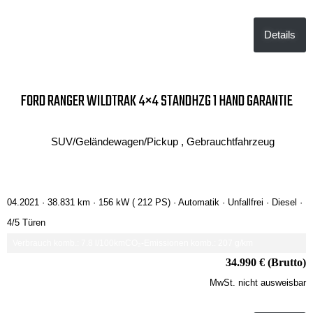
Details
FORD RANGER WILDTRAK 4×4 STANDHZG 1 HAND GARANTIE
SUV/Geländewagen/Pickup , Gebrauchtfahrzeug
04.2021 ·
38.831 km
· 156 kW ( 212 PS)
· Automatik
· Unfallfrei
· Diesel
·
4/5 Türen
Verbrauch komb.: 7.8 l/100km
CO₂-Emissionen komb.: 207 g/km
34.990 € (Brutto)
MwSt. nicht ausweisbar