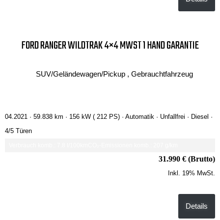
FORD RANGER WILDTRAK 4×4 MWST 1 HAND GARANTIE
SUV/Geländewagen/Pickup , Gebrauchtfahrzeug
04.2021 ·
59.838 km
· 156 kW ( 212 PS)
· Automatik
· Unfallfrei
· Diesel
·
4/5 Türen
Verbrauch komb.: 7.8 l/100km
CO₂-Emissionen komb.: 207 g/km
31.990 € (Brutto)
Inkl. 19% MwSt.
Details