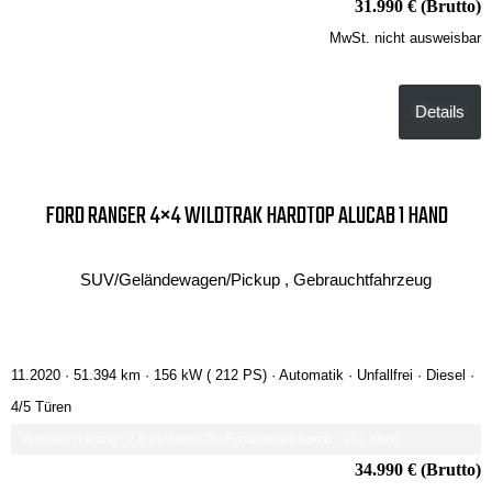
31.990 € (Brutto)
MwSt. nicht ausweisbar
Details
FORD RANGER 4×4 WILDTRAK HARDTOP ALUCAB 1 HAND
SUV/Geländewagen/Pickup , Gebrauchtfahrzeug
11.2020 ·
51.394 km
· 156 kW ( 212 PS)
· Automatik
· Unfallfrei
· Diesel
·
4/5 Türen
Verbrauch komb.: 7.8 l/100km
CO₂-Emissionen komb.: 207 g/km
34.990 € (Brutto)