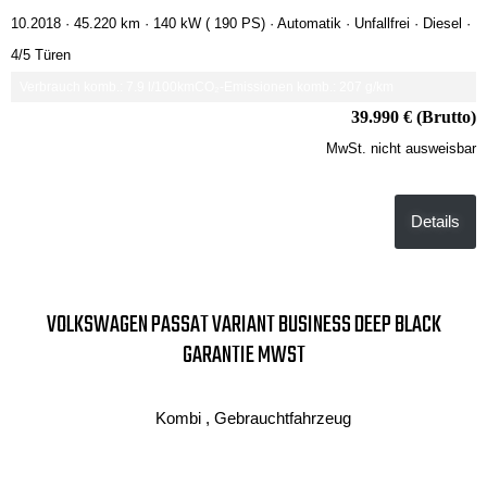
10.2018 ·
45.220 km
· 140 kW ( 190 PS)
· Automatik
· Unfallfrei
· Diesel
·
4/5 Türen
Verbrauch komb.: 7.9 l/100km
CO₂-Emissionen komb.: 207 g/km
39.990 € (Brutto)
MwSt. nicht ausweisbar
Details
VOLKSWAGEN PASSAT VARIANT BUSINESS DEEP BLACK
GARANTIE MWST
Kombi , Gebrauchtfahrzeug