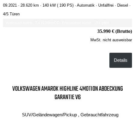
09.2021 ·
28.620 km
· 140 kW ( 190 PS)
· Automatik
· Unfallfrei
· Diesel
·
4/5 Türen
Verbrauch komb.: 7.4 l/100km
CO₂-Emissionen komb.: 194 g/km
35.990 € (Brutto)
MwSt. nicht ausweisbar
Details
VOLKSWAGEN AMAROK HIGHLINE 4MOTION ABDECKUNG
GARANTIE V6
SUV/Geländewagen/Pickup , Gebrauchtfahrzeug