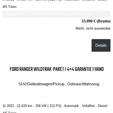
4/5 Türen
Verbrauch komb.: 7.8 l/100km
CO₂-Emissionen komb.: 207 g/km
35.990 € (Brutto)
MwSt. nicht ausweisbar
Details
FORD RANGER WILDTRAK-PAKET I 4×4 GARANTIE 1 HAND
SUV/Geländewagen/Pickup , Gebrauchtfahrzeug
11.2022 ·
22.633 km
· 156 kW ( 212 PS)
· Automatik
· Unfallfrei
· Diesel
·