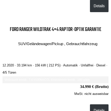
Details
FORD RANGER WILDTRAK 4×4 RAPTOR-OPTIK GARANTIE
SUV/Geländewagen/Pickup , Gebrauchtfahrzeug
12.2020 ·
33.194 km
· 156 kW ( 212 PS)
· Automatik
· Unfallfrei
· Diesel
·
4/5 Türen
Verbrauch komb.: 7.6 l/100km
CO₂-Emissionen komb.: 199 g/km
34.990 € (Brutto)
MwSt. nicht ausweisbar
Details