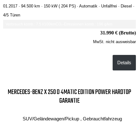
01.2017 ·
94.500 km
· 150 kW ( 204 PS)
· Automatik
· Unfallfrei
· Diesel
·
4/5 Türen
Verbrauch komb.: 7.5 l/100km
CO₂-Emissionen komb.: 196 g/km
31.990 € (Brutto)
MwSt. nicht ausweisbar
Details
MERCEDES-BENZ X 250 D 4MATIC EDITION POWER HARDTOP
GARANTIE
SUV/Geländewagen/Pickup , Gebrauchtfahrzeug