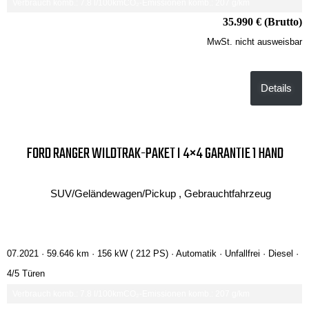
Verbrauch komb.: 7.8 l/100km
CO₂-Emissionen komb.: 207 g/km
35.990 € (Brutto)
MwSt. nicht ausweisbar
Details
FORD RANGER WILDTRAK-PAKET I 4×4 GARANTIE 1 HAND
SUV/Geländewagen/Pickup , Gebrauchtfahrzeug
07.2021 ·
59.646 km
· 156 kW ( 212 PS)
· Automatik
· Unfallfrei
· Diesel
·
4/5 Türen
Verbrauch komb.: 7.8 l/100km
CO₂-Emissionen komb.: 207 g/km