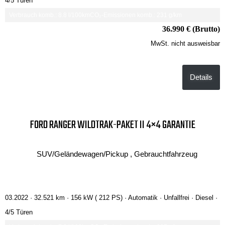
4/5 Türen
Verbrauch komb.: 8.8 l/100km
CO₂-Emissionen komb.: 231 g/km
36.990 € (Brutto)
MwSt. nicht ausweisbar
Details
FORD RANGER WILDTRAK-PAKET II 4×4 GARANTIE
SUV/Geländewagen/Pickup , Gebrauchtfahrzeug
03.2022 ·
32.521 km
· 156 kW ( 212 PS)
· Automatik
· Unfallfrei
· Diesel
·
4/5 Türen