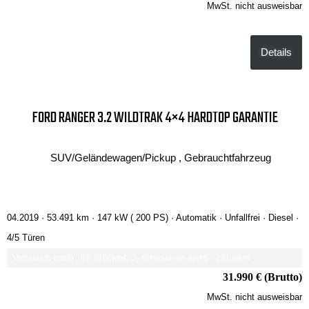
MwSt. nicht ausweisbar
Details
FORD RANGER 3.2 WILDTRAK 4×4 HARDTOP GARANTIE
SUV/Geländewagen/Pickup , Gebrauchtfahrzeug
04.2019 ·
53.491 km
· 147 kW ( 200 PS)
· Automatik
· Unfallfrei
· Diesel
·
4/5 Türen
Verbrauch komb.: 8.8 l/100km
CO₂-Emissionen komb.: 231 g/km
31.990 € (Brutto)
MwSt. nicht ausweisbar