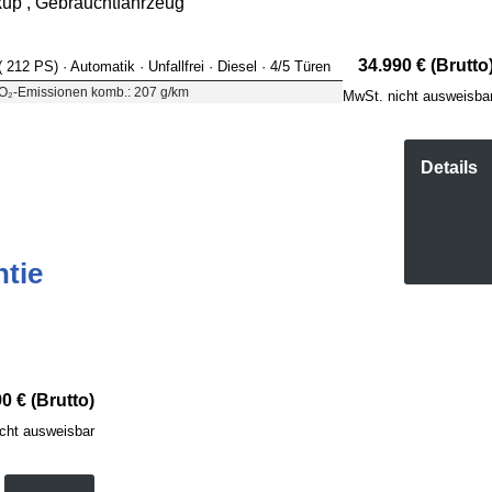
p , Gebrauchtfahrzeug
34.990 € (Brutto
( 212 PS)
· Automatik
· Unfallfrei
· Diesel
· 4/5 Türen
O₂-Emissionen komb.: 207 g/km
MwSt. nicht ausweisba
Details
ntie
0 € (Brutto)
cht ausweisbar