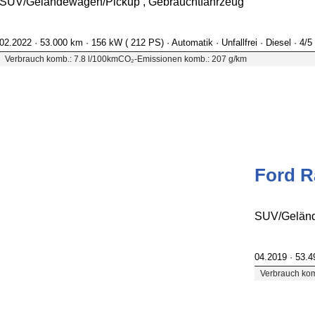
SUV/Geländewagen/Pickup , Gebrauchtfahrzeug
02.2022 ·
53.000 km
· 156 kW ( 212 PS)
· Automatik
· Unfallfrei
· Diesel
· 4/5
Verbrauch komb.: 7.8 l/100km
CO₂-Emissionen komb.: 207 g/km
Ford R
SUV/Geländ
04.2019 ·
53.
Verbrauch kom