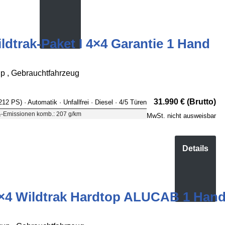
dtrak-Paket I 4×4 Garantie 1 Hand
 , Gebrauchtfahrzeug
31.990 € (Brutto)
 212 PS)
· Automatik
· Unfallfrei
· Diesel
· 4/5 Türen
-Emissionen komb.: 207 g/km
MwSt. nicht ausweisbar
Details
×4 Wildtrak Hardtop ALUCAB 1 Han