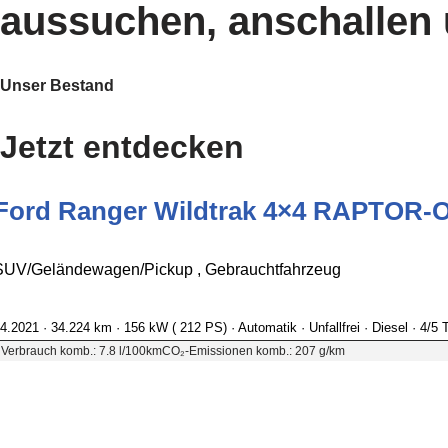
aussuchen, anschallen 
Unser Bestand
Jetzt entdecken
Ford Ranger Wildtrak 4×4 RAPTOR-O
SUV/Geländewagen/Pickup , Gebrauchtfahrzeug
4.2021 ·
34.224 km
· 156 kW ( 212 PS)
· Automatik
· Unfallfrei
· Diesel
· 4/5 
Verbrauch komb.: 7.8 l/100km
CO₂-Emissionen komb.: 207 g/km