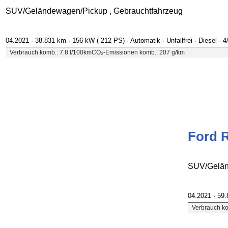
SUV/Geländewagen/Pickup , Gebrauchtfahrzeug
04.2021 ·
38.831 km
· 156 kW ( 212 PS)
· Automatik
· Unfallfrei
· Diesel
· 4
Verbrauch komb.: 7.8 l/100km
CO₂-Emissionen komb.: 207 g/km
Ford R
SUV/Gelän
04.2021 ·
59
Verbrauch ko