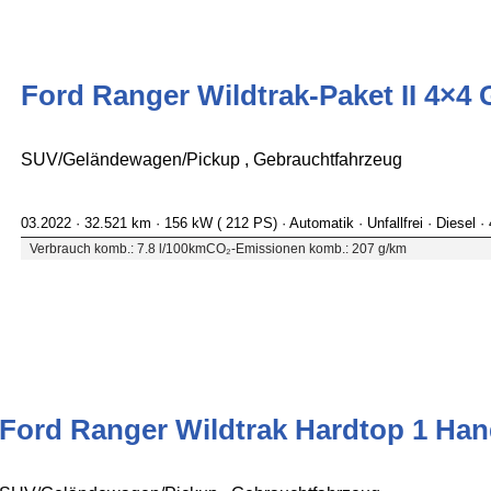
Ford Ranger Wildtrak-Paket II 4×4 
SUV/Geländewagen/Pickup , Gebrauchtfahrzeug
03.2022 ·
32.521 km
· 156 kW ( 212 PS)
· Automatik
· Unfallfrei
· Diesel
·
Verbrauch komb.: 7.8 l/100km
CO₂-Emissionen komb.: 207 g/km
Ford Ranger Wildtrak Hardtop 1 Ha