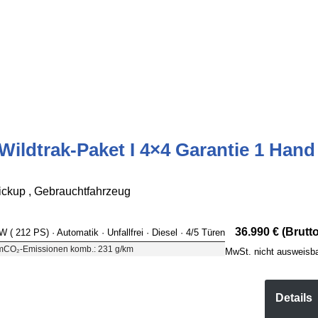
Wildtrak-Paket I 4×4 Garantie 1 Hand
kup , Gebrauchtfahrzeug
36.990 € (Brutto
kW ( 212 PS)
· Automatik
· Unfallfrei
· Diesel
· 4/5 Türen
m
CO₂-Emissionen komb.: 231 g/km
MwSt. nicht ausweisb
Details