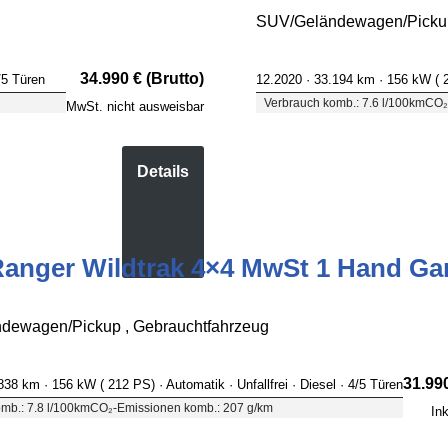
SUV/Geländewagen/Pickup
34.990 € (Brutto)
/5 Türen
12.2020 ·
33.194 km
· 156 kW (
Verbrauch komb.: 7.6 l/100km
CO₂
MwSt. nicht ausweisbar
Details
anger Wildtrak 4×4 MwSt 1 Hand Gar
dewagen/Pickup , Gebrauchtfahrzeug
31.990
.838 km
· 156 kW ( 212 PS)
· Automatik
· Unfallfrei
· Diesel
· 4/5 Türen
mb.: 7.8 l/100km
CO₂-Emissionen komb.: 207 g/km
In