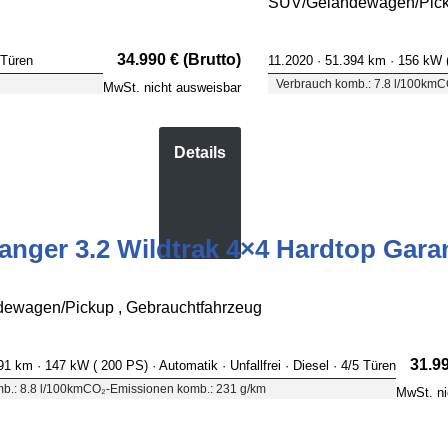
SUV/Geländewagen/Picku
34.990 € (Brutto)
 Türen
11.2020 ·
51.394 km
· 156 kW 
Verbrauch komb.: 7.8 l/100km
C
MwSt. nicht ausweisbar
Details
anger 3.2 Wildtrak 4×4 Hardtop Gara
ewagen/Pickup , Gebrauchtfahrzeug
31.99
491 km
· 147 kW ( 200 PS)
· Automatik
· Unfallfrei
· Diesel
· 4/5 Türen
b.: 8.8 l/100km
CO₂-Emissionen komb.: 231 g/km
MwSt. ni