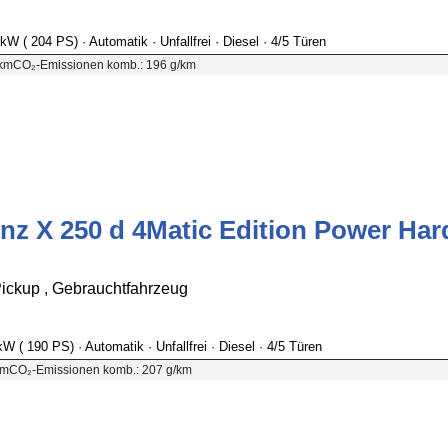
 kW ( 204 PS)
· Automatik
· Unfallfrei
· Diesel
· 4/5 Türen
0km
CO₂-Emissionen komb.: 196 g/km
z X 250 d 4Matic Edition Power Har
ckup , Gebrauchtfahrzeug
 kW ( 190 PS)
· Automatik
· Unfallfrei
· Diesel
· 4/5 Türen
km
CO₂-Emissionen komb.: 207 g/km