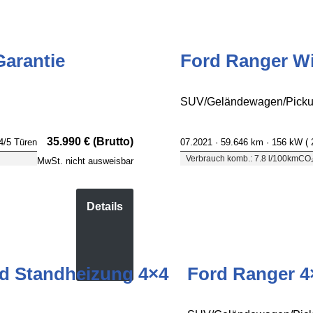
Garantie
Ford Ranger Wil
SUV/Geländewagen/Pickup
35.990 € (Brutto)
 4/5 Türen
07.2021 ·
59.646 km
· 156 kW (
Verbrauch komb.: 7.8 l/100km
CO₂
MwSt. nicht ausweisbar
Details
nd Standheizung 4×4
Ford Ranger 4