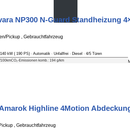
vara NP300 N-Guard Standheizung 4×
/Pickup , Gebrauchtfahrzeug
 140 kW ( 190 PS)
· Automatik
· Unfallfrei
· Diesel
· 4/5 Türen
l/100km
CO₂-Emissionen komb.: 194 g/km
M
Amarok Highline 4Motion Abdeckung
ckup , Gebrauchtfahrzeug