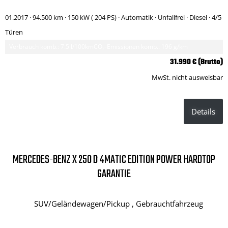
01.2017 ·
94.500 km
· 150 kW ( 204 PS)
· Automatik
· Unfallfrei
· Diesel
· 4/5
Türen
Verbrauch komb.: 7.5 l/100km
CO₂-Emissionen komb.: 196 g/km
31.990 € (Brutto)
MwSt. nicht ausweisbar
Details
MERCEDES-BENZ X 250 D 4MATIC EDITION POWER HARDTOP
GARANTIE
SUV/Geländewagen/Pickup , Gebrauchtfahrzeug