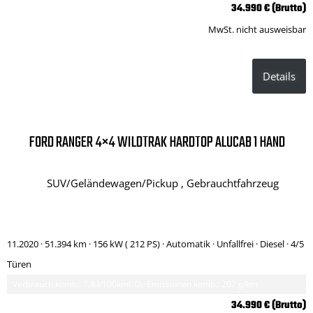
34.990 € (Brutto)
MwSt. nicht ausweisbar
Details
FORD RANGER 4×4 WILDTRAK HARDTOP ALUCAB 1 HAND
SUV/Geländewagen/Pickup , Gebrauchtfahrzeug
11.2020 ·
51.394 km
· 156 kW ( 212 PS)
· Automatik
· Unfallfrei
· Diesel
· 4/5
Türen
Verbrauch komb.: 7.8 l/100km
CO₂-Emissionen komb.: 207 g/km
34.990 € (Brutto)