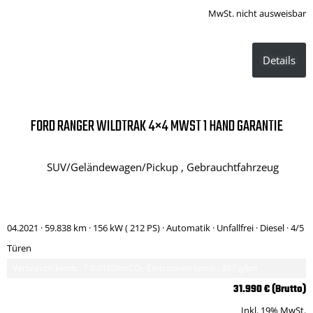
MwSt. nicht ausweisbar
Details
FORD RANGER WILDTRAK 4×4 MWST 1 HAND GARANTIE
SUV/Geländewagen/Pickup , Gebrauchtfahrzeug
04.2021 ·
59.838 km
· 156 kW ( 212 PS)
· Automatik
· Unfallfrei
· Diesel
· 4/5
Türen
Verbrauch komb.: 7.8 l/100km
CO₂-Emissionen komb.: 207 g/km
31.990 € (Brutto)
Inkl. 19% MwSt.