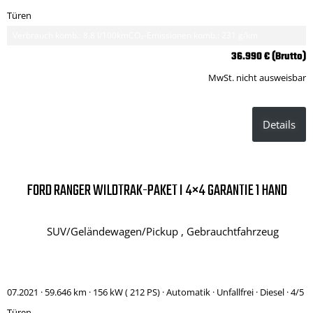
Türen
Verbrauch komb.: 8.8 l/100km
CO₂-Emissionen komb.: 231 g/km
36.990 € (Brutto)
MwSt. nicht ausweisbar
Details
FORD RANGER WILDTRAK-PAKET I 4×4 GARANTIE 1 HAND
SUV/Geländewagen/Pickup , Gebrauchtfahrzeug
07.2021 ·
59.646 km
· 156 kW ( 212 PS)
· Automatik
· Unfallfrei
· Diesel
· 4/5
Türen