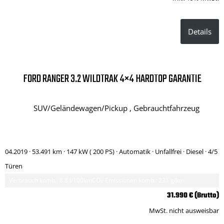
Details
FORD RANGER 3.2 WILDTRAK 4×4 HARDTOP GARANTIE
SUV/Geländewagen/Pickup , Gebrauchtfahrzeug
04.2019 ·
53.491 km
· 147 kW ( 200 PS)
· Automatik
· Unfallfrei
· Diesel
· 4/5
Türen
Verbrauch komb.: 8.8 l/100km
CO₂-Emissionen komb.: 231 g/km
31.990 € (Brutto)
MwSt. nicht ausweisbar