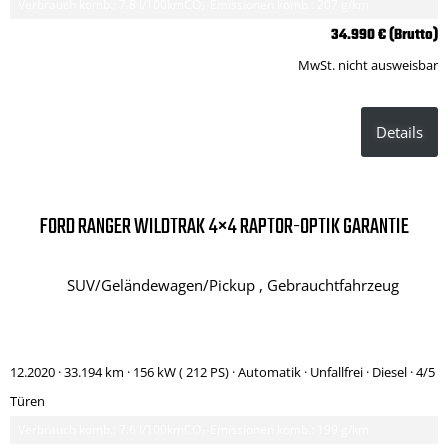
Verbrauch komb.: 7.8 l/100km
CO₂-Emissionen komb.: 207 g/km
34.990 € (Brutto)
MwSt. nicht ausweisbar
Details
FORD RANGER WILDTRAK 4×4 RAPTOR-OPTIK GARANTIE
SUV/Geländewagen/Pickup , Gebrauchtfahrzeug
12.2020 ·
33.194 km
· 156 kW ( 212 PS)
· Automatik
· Unfallfrei
· Diesel
· 4/5
Türen
Verbrauch komb.: 7.6 l/100km
CO₂-Emissionen komb.: 199 g/km