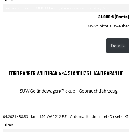
Verbrauch komb.: 7.8 l/100km
CO₂-Emissionen komb.: 207 g/km
31.990 € (Brutto)
MwSt. nicht ausweisbar
Details
FORD RANGER WILDTRAK 4×4 STANDHZG 1 HAND GARANTIE
SUV/Geländewagen/Pickup , Gebrauchtfahrzeug
04.2021 ·
38.831 km
· 156 kW ( 212 PS)
· Automatik
· Unfallfrei
· Diesel
· 4/5
Türen