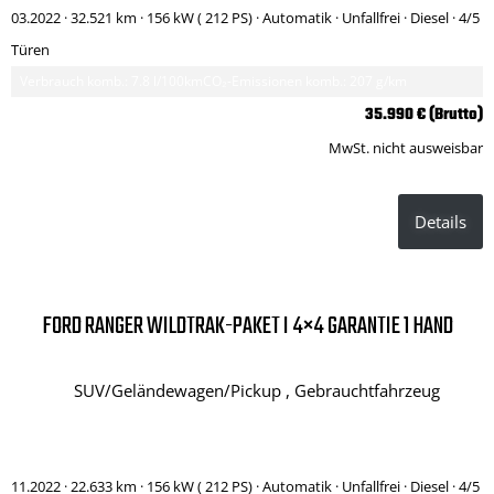
03.2022 ·
32.521 km
· 156 kW ( 212 PS)
· Automatik
· Unfallfrei
· Diesel
· 4/5
Türen
Verbrauch komb.: 7.8 l/100km
CO₂-Emissionen komb.: 207 g/km
35.990 € (Brutto)
MwSt. nicht ausweisbar
Details
FORD RANGER WILDTRAK-PAKET I 4×4 GARANTIE 1 HAND
SUV/Geländewagen/Pickup , Gebrauchtfahrzeug
11.2022 ·
22.633 km
· 156 kW ( 212 PS)
· Automatik
· Unfallfrei
· Diesel
· 4/5