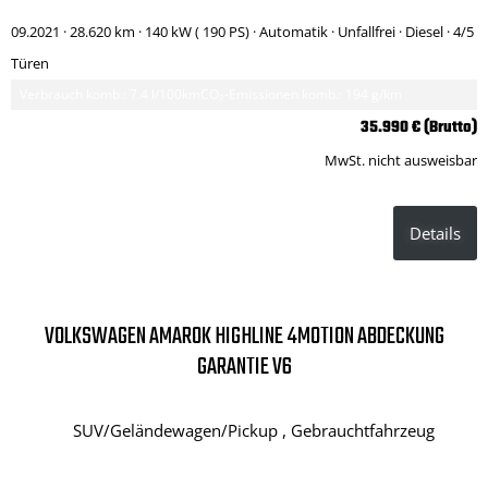
09.2021 ·
28.620 km
· 140 kW ( 190 PS)
· Automatik
· Unfallfrei
· Diesel
· 4/5
Türen
Verbrauch komb.: 7.4 l/100km
CO₂-Emissionen komb.: 194 g/km
35.990 € (Brutto)
MwSt. nicht ausweisbar
Details
VOLKSWAGEN AMAROK HIGHLINE 4MOTION ABDECKUNG
GARANTIE V6
SUV/Geländewagen/Pickup , Gebrauchtfahrzeug