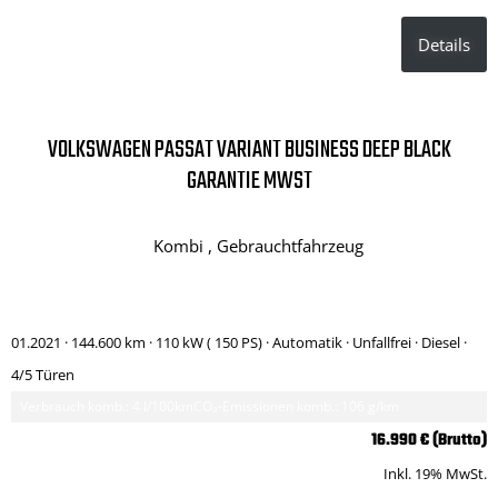
Details
VOLKSWAGEN PASSAT VARIANT BUSINESS DEEP BLACK
GARANTIE MWST
Kombi , Gebrauchtfahrzeug
01.2021 ·
144.600 km
· 110 kW ( 150 PS)
· Automatik
· Unfallfrei
· Diesel
·
4/5 Türen
Verbrauch komb.: 4 l/100km
CO₂-Emissionen komb.: 106 g/km
16.990 € (Brutto)
Inkl. 19% MwSt.