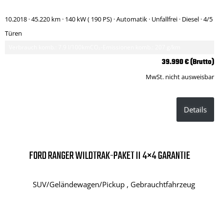
10.2018 ·
45.220 km
· 140 kW ( 190 PS)
· Automatik
· Unfallfrei
· Diesel
· 4/5
Türen
Verbrauch komb.: 7.9 l/100km
CO₂-Emissionen komb.: 207 g/km
39.990 € (Brutto)
MwSt. nicht ausweisbar
Details
FORD RANGER WILDTRAK-PAKET II 4×4 GARANTIE
SUV/Geländewagen/Pickup , Gebrauchtfahrzeug