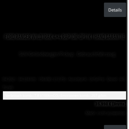
Details
FORD RANGER WILDTRAK 4×4 RAPTOR-OPTIK 1 HAND GARANTIE
SUV/Geländewagen/Pickup , Gebrauchtfahrzeug
04.2021 ·
34.224 km
· 156 kW ( 212 PS)
· Automatik
· Unfallfrei
· Diesel
· 4/5
Türen
Verbrauch komb.: 7.8 l/100km
CO₂-Emissionen komb.: 207 g/km
35.990 € (Brutto)
MwSt. nicht ausweisbar