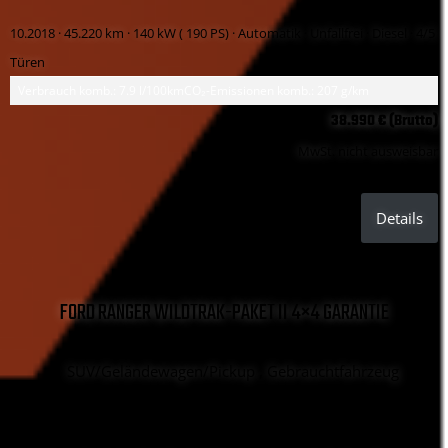
10.2018 ·
45.220 km
· 140 kW ( 190 PS)
· Automatik
· Unfallfrei
· Diesel
· 4/5
Türen
Verbrauch komb.: 7.9 l/100km
CO₂-Emissionen komb.: 207 g/km
38.990 € (Brutto)
MwSt. nicht ausweisbar
Details
FORD RANGER WILDTRAK-PAKET II 4×4 GARANTIE
SUV/Geländewagen/Pickup , Gebrauchtfahrzeug