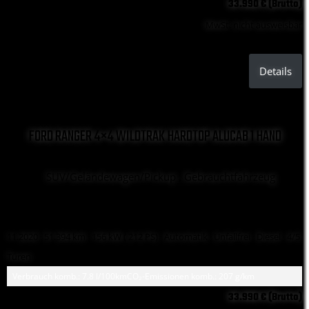
33.990 € (Brutto)
MwSt. nicht ausweisbar
Details
FORD RANGER 4×4 WILDTRAK HARDTOP ALUCAB 1 HAND
SUV/Geländewagen/Pickup , Gebrauchtfahrzeug
11.2020 ·
51.394 km
· 156 kW ( 212 PS)
· Automatik
· Unfallfrei
· Diesel
· 4/5
Türen
Verbrauch komb.: 7.8 l/100km
CO₂-Emissionen komb.: 207 g/km
33.990 € (Brutto)