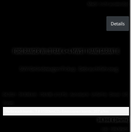
MwSt. nicht ausweisbar
Details
FORD RANGER WILDTRAK 4×4 MWST 1 HAND GARANTIE
SUV/Geländewagen/Pickup , Gebrauchtfahrzeug
04.2021 ·
59.838 km
· 156 kW ( 212 PS)
· Automatik
· Unfallfrei
· Diesel
· 4/5
Türen
Verbrauch komb.: 7.8 l/100km
CO₂-Emissionen komb.: 207 g/km
30.990 € (Brutto)
Inkl. 19% MwSt.