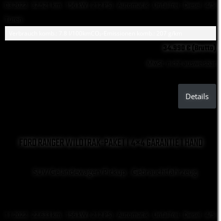
03.2022 ·
32.521 km
· 156 kW ( 212 PS)
· Automatik
· Unfallfrei
· Diesel
· 4/5
Türen
Verbrauch komb.: 7.8 l/100km
CO₂-Emissionen komb.: 207 g/km
34.990 € (Brutto)
MwSt. nicht ausweisbar
Details
FORD RANGER WILDTRAK-PAKET I 4×4 GARANTIE 1 HAND
SUV/Geländewagen/Pickup , Gebrauchtfahrzeug
11.2022 ·
22.633 km
· 156 kW ( 212 PS)
· Automatik
· Unfallfrei
· Diesel
· 4/5