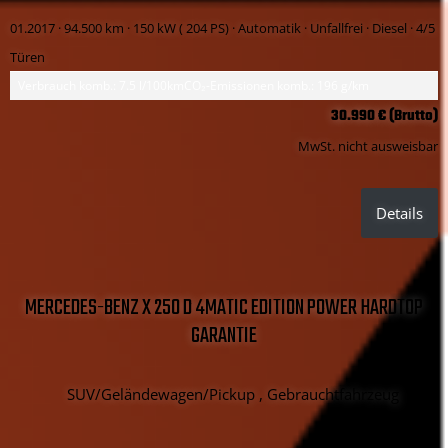
01.2017 ·
94.500 km
· 150 kW ( 204 PS)
· Automatik
· Unfallfrei
· Diesel
· 4/5
Türen
Verbrauch komb.: 7.5 l/100km
CO₂-Emissionen komb.: 196 g/km
30.990 € (Brutto)
MwSt. nicht ausweisbar
Details
MERCEDES-BENZ X 250 D 4MATIC EDITION POWER HARDTOP
GARANTIE
SUV/Geländewagen/Pickup , Gebrauchtfahrzeug