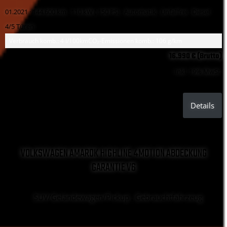
01.2021 ·
144.600 km
· 110 kW ( 150 PS)
· Automatik
· Unfallfrei
· Diesel
·
4/5 Türen
Verbrauch komb.: 4 l/100km
CO₂-Emissionen komb.: 106 g/km
16.990 € (Brutto)
Inkl. 19% MwSt.
Details
VOLKSWAGEN AMAROK HIGHLINE 4MOTION ABDECKUNG
GARANTIE V6
SUV/Geländewagen/Pickup , Gebrauchtfahrzeug