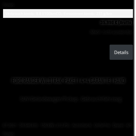
Türen
Verbrauch komb.: 8.8 l/100km
CO₂-Emissionen komb.: 231 g/km
35.990 € (Brutto)
MwSt. nicht ausweisbar
Details
FORD RANGER WILDTRAK-PAKET I 4×4 GARANTIE 1 HAND
SUV/Geländewagen/Pickup , Gebrauchtfahrzeug
07.2021 ·
59.646 km
· 156 kW ( 212 PS)
· Automatik
· Unfallfrei
· Diesel
· 4/5
Türen