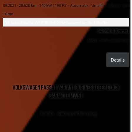
09.2021 ·
28.620 km
· 140 kW ( 190 PS)
· Automatik
· Unfallfrei
· Diesel
· 4/5
Türen
Verbrauch komb.: 7.4 l/100km
CO₂-Emissionen komb.: 194 g/km
34.990 € (Brutto)
MwSt. nicht ausweisbar
Details
VOLKSWAGEN PASSAT VARIANT BUSINESS DEEP BLACK
GARANTIE MWST
Kombi , Gebrauchtfahrzeug