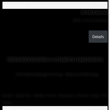
Verbrauch komb.: 7.8 l/100km
CO₂-Emissionen komb.: 207 g/km
30.990 € (Brutto)
MwSt. nicht ausweisbar
Details
FORD RANGER WILDTRAK 4×4 STANDHZG 1 HAND GARANTIE
SUV/Geländewagen/Pickup , Gebrauchtfahrzeug
04.2021 ·
38.831 km
· 156 kW ( 212 PS)
· Automatik
· Unfallfrei
· Diesel
· 4/5
Türen
Verbrauch komb.: 7.8 l/100km
CO₂-Emissionen komb.: 207 g/km