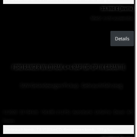
33.990 € (Brutto)
MwSt. nicht ausweisbar
Details
FORD RANGER WILDTRAK 4×4 RAPTOR-OPTIK GARANTIE
SUV/Geländewagen/Pickup , Gebrauchtfahrzeug
12.2020 ·
33.194 km
· 156 kW ( 212 PS)
· Automatik
· Unfallfrei
· Diesel
· 4/5
Türen
Verbrauch komb.: 7.6 l/100km
CO₂-Emissionen komb.: 199 g/km