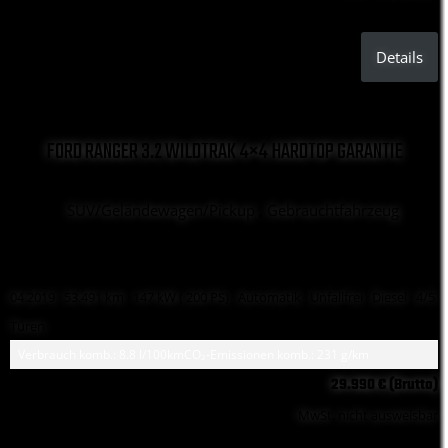
Details
FORD RANGER 3.2 WILDTRAK 4×4 HARDTOP GARANTIE
SUV/Geländewagen/Pickup , Gebrauchtfahrzeug
04.2019 ·
53.491 km
· 147 kW ( 200 PS)
· Automatik
· Unfallfrei
· Diesel
· 4/5
Türen
Verbrauch komb.: 8.8 l/100km
CO₂-Emissionen komb.: 231 g/km
29.990 € (Brutto)
MwSt. nicht ausweisbar