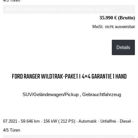
4/5 Türen
Verbrauch komb.: 8.8 l/100km
CO₂-Emissionen komb.: 231 g/km
35.990 € (Brutto)
MwSt. nicht ausweisbar
Details
FORD RANGER WILDTRAK-PAKET I 4×4 GARANTIE 1 HAND
SUV/Geländewagen/Pickup , Gebrauchtfahrzeug
07.2021 ·
59.646 km
· 156 kW ( 212 PS)
· Automatik
· Unfallfrei
· Diesel
·
4/5 Türen