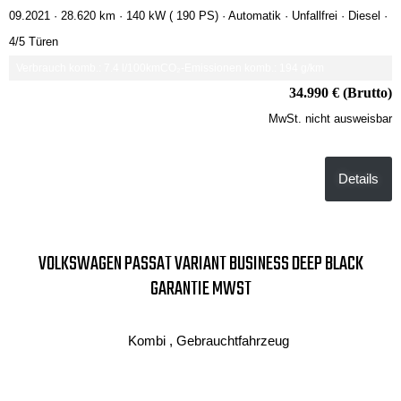
09.2021 ·
28.620 km
· 140 kW ( 190 PS)
· Automatik
· Unfallfrei
· Diesel
·
4/5 Türen
Verbrauch komb.: 7.4 l/100km
CO₂-Emissionen komb.: 194 g/km
34.990 € (Brutto)
MwSt. nicht ausweisbar
Details
VOLKSWAGEN PASSAT VARIANT BUSINESS DEEP BLACK
GARANTIE MWST
Kombi , Gebrauchtfahrzeug