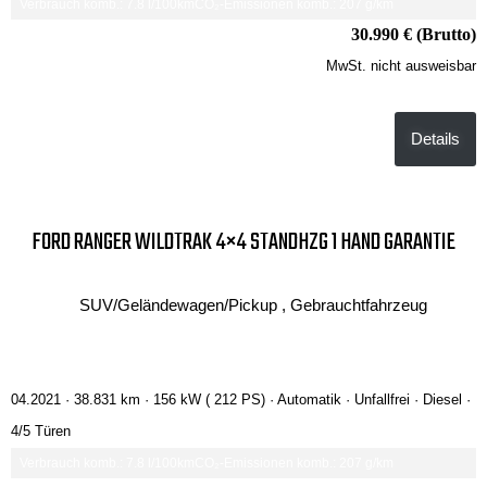
Verbrauch komb.: 7.8 l/100km
CO₂-Emissionen komb.: 207 g/km
30.990 € (Brutto)
MwSt. nicht ausweisbar
Details
FORD RANGER WILDTRAK 4×4 STANDHZG 1 HAND GARANTIE
SUV/Geländewagen/Pickup , Gebrauchtfahrzeug
04.2021 ·
38.831 km
· 156 kW ( 212 PS)
· Automatik
· Unfallfrei
· Diesel
·
4/5 Türen
Verbrauch komb.: 7.8 l/100km
CO₂-Emissionen komb.: 207 g/km