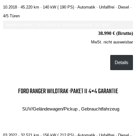
10.2018 ·
45.220 km
· 140 kW ( 190 PS)
· Automatik
· Unfallfrei
· Diesel
·
4/5 Türen
Verbrauch komb.: 7.9 l/100km
CO₂-Emissionen komb.: 207 g/km
38.990 € (Brutto)
MwSt. nicht ausweisbar
Details
FORD RANGER WILDTRAK-PAKET II 4×4 GARANTIE
SUV/Geländewagen/Pickup , Gebrauchtfahrzeug
03.2022 ·
32.521 km
· 156 kW ( 212 PS)
· Automatik
· Unfallfrei
· Diesel
·