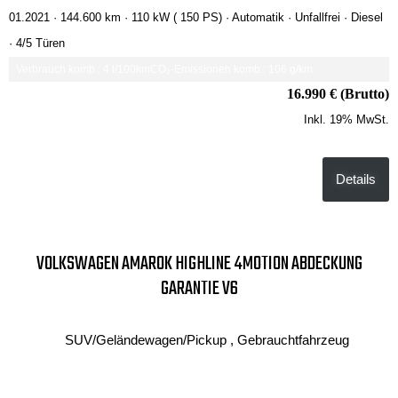
01.2021 ·
144.600 km
· 110 kW ( 150 PS)
· Automatik
· Unfallfrei
· Diesel
· 4/5 Türen
Verbrauch komb.: 4 l/100km
CO₂-Emissionen komb.: 106 g/km
16.990 € (Brutto)
Inkl. 19% MwSt.
Details
VOLKSWAGEN AMAROK HIGHLINE 4MOTION ABDECKUNG
GARANTIE V6
SUV/Geländewagen/Pickup , Gebrauchtfahrzeug