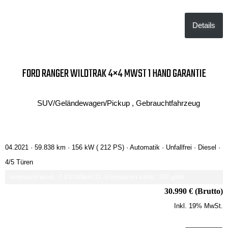
Details
FORD RANGER WILDTRAK 4×4 MWST 1 HAND GARANTIE
SUV/Geländewagen/Pickup , Gebrauchtfahrzeug
04.2021 ·
59.838 km
· 156 kW ( 212 PS)
· Automatik
· Unfallfrei
· Diesel
·
4/5 Türen
Verbrauch komb.: 7.8 l/100km
CO₂-Emissionen komb.: 207 g/km
30.990 € (Brutto)
Inkl. 19% MwSt.