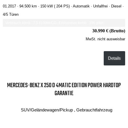
01.2017 ·
94.500 km
· 150 kW ( 204 PS)
· Automatik
· Unfallfrei
· Diesel
·
4/5 Türen
Verbrauch komb.: 7.5 l/100km
CO₂-Emissionen komb.: 196 g/km
30.990 € (Brutto)
MwSt. nicht ausweisbar
Details
MERCEDES-BENZ X 250 D 4MATIC EDITION POWER HARDTOP
GARANTIE
SUV/Geländewagen/Pickup , Gebrauchtfahrzeug