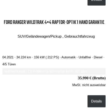
FORD RANGER WILDTRAK 4×4 RAPTOR-OPTIK 1 HAND GARANTIE
SUV/Geländewagen/Pickup , Gebrauchtfahrzeug
04.2021 ·
34.224 km
· 156 kW ( 212 PS)
· Automatik
· Unfallfrei
· Diesel
·
4/5 Türen
Verbrauch komb.: 7.8 l/100km
CO₂-Emissionen komb.: 207 g/km
35.990 € (Brutto)
MwSt. nicht ausweisbar
Details