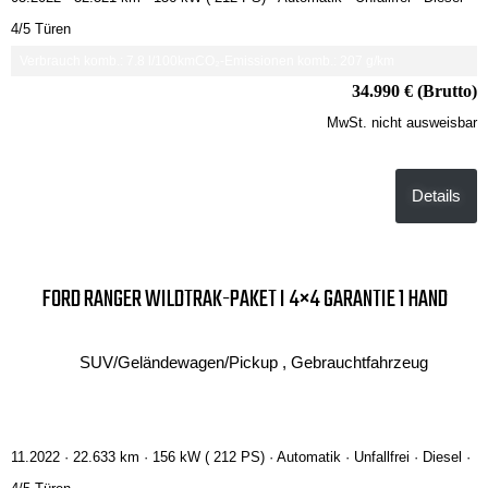
4/5 Türen
Verbrauch komb.: 7.8 l/100km
CO₂-Emissionen komb.: 207 g/km
34.990 € (Brutto)
MwSt. nicht ausweisbar
Details
FORD RANGER WILDTRAK-PAKET I 4×4 GARANTIE 1 HAND
SUV/Geländewagen/Pickup , Gebrauchtfahrzeug
11.2022 ·
22.633 km
· 156 kW ( 212 PS)
· Automatik
· Unfallfrei
· Diesel
·