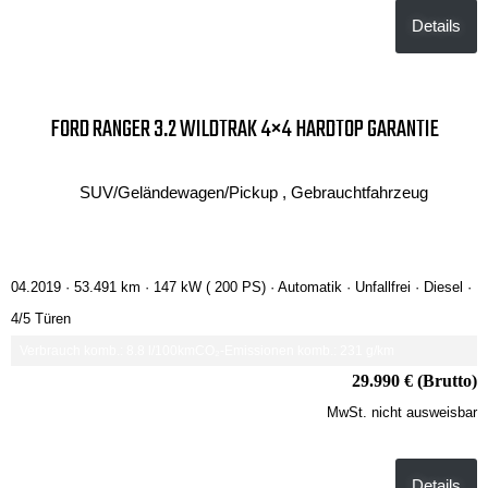
Details
FORD RANGER 3.2 WILDTRAK 4×4 HARDTOP GARANTIE
SUV/Geländewagen/Pickup , Gebrauchtfahrzeug
04.2019 ·
53.491 km
· 147 kW ( 200 PS)
· Automatik
· Unfallfrei
· Diesel
·
4/5 Türen
Verbrauch komb.: 8.8 l/100km
CO₂-Emissionen komb.: 231 g/km
29.990 € (Brutto)
MwSt. nicht ausweisbar
Details