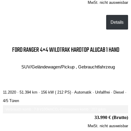
MwSt. nicht ausweisbar
Details
FORD RANGER 4×4 WILDTRAK HARDTOP ALUCAB 1 HAND
SUV/Geländewagen/Pickup , Gebrauchtfahrzeug
11.2020 ·
51.394 km
· 156 kW ( 212 PS)
· Automatik
· Unfallfrei
· Diesel
·
4/5 Türen
Verbrauch komb.: 7.8 l/100km
CO₂-Emissionen komb.: 207 g/km
33.990 € (Brutto)
MwSt. nicht ausweisbar