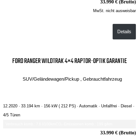
33.990 € (Brutto)
MwSt. nicht ausweisbar
Details
FORD RANGER WILDTRAK 4×4 RAPTOR-OPTIK GARANTIE
SUV/Geländewagen/Pickup , Gebrauchtfahrzeug
12.2020 ·
33.194 km
· 156 kW ( 212 PS)
· Automatik
· Unfallfrei
· Diesel
·
4/5 Türen
Verbrauch komb.: 7.6 l/100km
CO₂-Emissionen komb.: 199 g/km
33.990 € (Brutto)