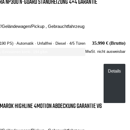
RA NP300 N-GUARD STANDHEIZUNG 4×4 GARANTIE
/Geländewagen/Pickup , Gebrauchtfahrzeug
35.990 € (Brutto)
 190 PS)
· Automatik
· Unfallfrei
· Diesel
· 4/5 Türen
MwSt. nicht ausweisbar
-Emissionen komb.: 194 g/km
Details
AROK HIGHLINE 4MOTION ABDECKUNG GARANTIE V6