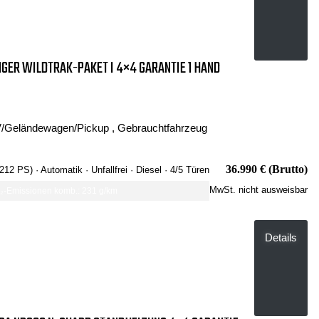
GER WILDTRAK-PAKET I 4×4 GARANTIE 1 HAND
/Geländewagen/Pickup , Gebrauchtfahrzeug
36.990 € (Brutto)
 212 PS)
· Automatik
· Unfallfrei
· Diesel
· 4/5 Türen
MwSt. nicht ausweisbar
-Emissionen komb.: 231 g/km
Details