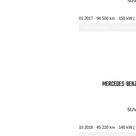
SUV
01.2017 ·
94.500 km
· 150 kW (
Verbrauch komb.: 7.5 l/100km
CO₂
MERCEDES-BENZ 
SUV
10.2018 ·
45.220 km
· 140 kW (