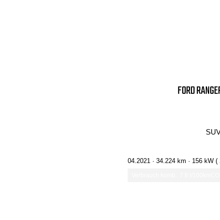
FORD RANGER
SUV
04.2021 ·
34.224 km
· 156 kW (
Verbrauch komb.: 7.8 l/100km
CO₂