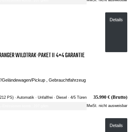
-Emissionen komb.: 207 g/km
Details
RANGER WILDTRAK-PAKET II 4×4 GARANTIE
/Geländewagen/Pickup , Gebrauchtfahrzeug
35.990 € (Brutto)
 212 PS)
· Automatik
· Unfallfrei
· Diesel
· 4/5 Türen
MwSt. nicht ausweisbar
-Emissionen komb.: 207 g/km
Details