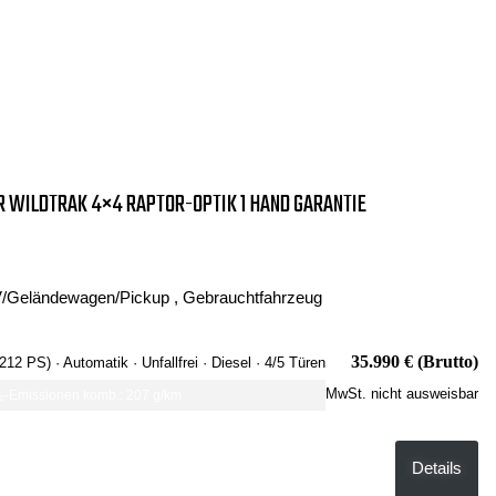
 WILDTRAK 4×4 RAPTOR-OPTIK 1 HAND GARANTIE
/Geländewagen/Pickup , Gebrauchtfahrzeug
35.990 € (Brutto)
 212 PS)
· Automatik
· Unfallfrei
· Diesel
· 4/5 Türen
MwSt. nicht ausweisbar
-Emissionen komb.: 207 g/km
Details