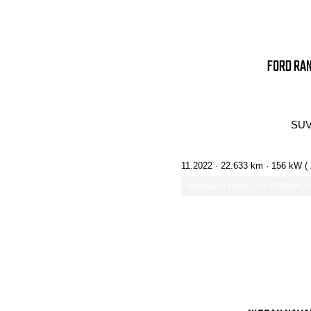
FORD RAN
SUV
11.2022 ·
22.633 km
· 156 kW (
Verbrauch komb.: 8.8 l/100km
CO₂