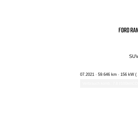
FORD RAN
SUV
07.2021 ·
59.646 km
· 156 kW (
Verbrauch komb.: 7.8 l/100km
CO₂