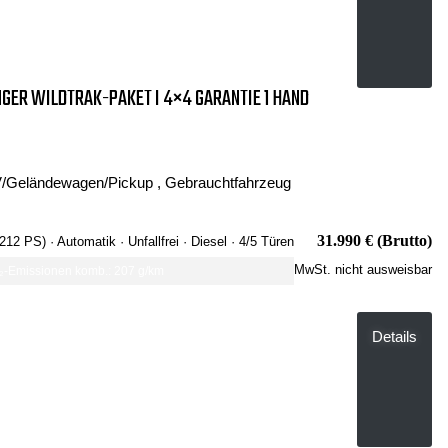
GER WILDTRAK-PAKET I 4×4 GARANTIE 1 HAND
/Geländewagen/Pickup , Gebrauchtfahrzeug
31.990 € (Brutto)
 212 PS)
· Automatik
· Unfallfrei
· Diesel
· 4/5 Türen
MwSt. nicht ausweisbar
-Emissionen komb.: 207 g/km
Details