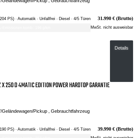
/Geländewagen/Pickup , Gebrauchtfahrzeug
31.990 € (Brutto)
 204 PS)
· Automatik
· Unfallfrei
· Diesel
· 4/5 Türen
MwSt. nicht ausweisbar
-Emissionen komb.: 196 g/km
Details
X 250 D 4MATIC EDITION POWER HARDTOP GARANTIE
/Geländewagen/Pickup , Gebrauchtfahrzeug
39.990 € (Brutto)
 190 PS)
· Automatik
· Unfallfrei
· Diesel
· 4/5 Türen
MwSt. nicht ausweisbar