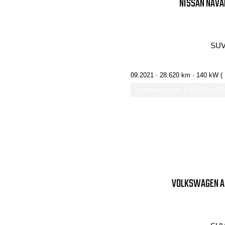
NISSAN NAVA
SUV
09.2021 ·
28.620 km
· 140 kW (
Verbrauch komb.: 7.4 l/100km
CO₂
VOLKSWAGEN AM