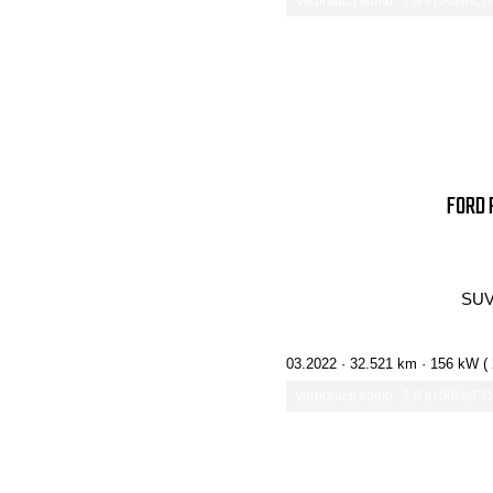
Verbrauch komb.: 7.9 l/100km
CO₂
FORD 
SUV
03.2022 ·
32.521 km
· 156 kW (
Verbrauch komb.: 7.8 l/100km
CO₂