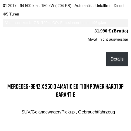
01.2017 ·
94.500 km
· 150 kW ( 204 PS)
· Automatik
· Unfallfrei
· Diesel
·
4/5 Türen
Verbrauch komb.: 7.5 l/100km
CO₂-Emissionen komb.: 196 g/km
31.990 € (Brutto)
MwSt. nicht ausweisbar
Details
MERCEDES-BENZ X 250 D 4MATIC EDITION POWER HARDTOP
GARANTIE
SUV/Geländewagen/Pickup , Gebrauchtfahrzeug