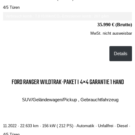
4/5 Türen
Verbrauch komb.: 7.8 l/100km
CO₂-Emissionen komb.: 207 g/km
35.990 € (Brutto)
MwSt. nicht ausweisbar
Details
FORD RANGER WILDTRAK-PAKET I 4×4 GARANTIE 1 HAND
SUV/Geländewagen/Pickup , Gebrauchtfahrzeug
11.2022 ·
22.633 km
· 156 kW ( 212 PS)
· Automatik
· Unfallfrei
· Diesel
·
4/5 Türen