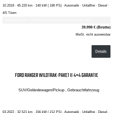
10.2018 ·
45.220 km
· 140 kW ( 190 PS)
· Automatik
· Unfallfrei
· Diesel
·
4/5 Türen
Verbrauch komb.: 7.9 l/100km
CO₂-Emissionen komb.: 207 g/km
39.990 € (Brutto)
MwSt. nicht ausweisbar
Details
FORD RANGER WILDTRAK-PAKET II 4×4 GARANTIE
SUV/Geländewagen/Pickup , Gebrauchtfahrzeug
03.2022 ·
32.521 km
· 156 kW ( 212 PS)
· Automatik
· Unfallfrei
· Diesel
·