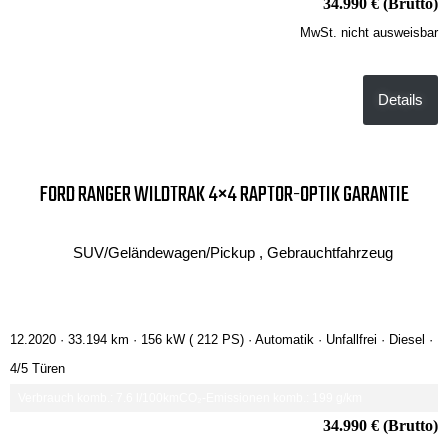
34.990 € (Brutto)
MwSt. nicht ausweisbar
Details
FORD RANGER WILDTRAK 4×4 RAPTOR-OPTIK GARANTIE
SUV/Geländewagen/Pickup , Gebrauchtfahrzeug
12.2020 ·
33.194 km
· 156 kW ( 212 PS)
· Automatik
· Unfallfrei
· Diesel
·
4/5 Türen
Verbrauch komb.: 7.6 l/100km
CO₂-Emissionen komb.: 199 g/km
34.990 € (Brutto)