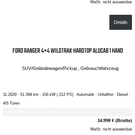
MwSt. nicht ausweisbar
Details
FORD RANGER 4×4 WILDTRAK HARDTOP ALUCAB 1 HAND
SUV/Geländewagen/Pickup , Gebrauchtfahrzeug
11.2020 ·
51.394 km
· 156 kW ( 212 PS)
· Automatik
· Unfallfrei
· Diesel
·
4/5 Türen
Verbrauch komb.: 7.8 l/100km
CO₂-Emissionen komb.: 207 g/km
34.990 € (Brutto)
MwSt. nicht ausweisbar