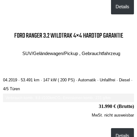
Details
FORD RANGER 3.2 WILDTRAK 4×4 HARDTOP GARANTIE
SUV/Geländewagen/Pickup , Gebrauchtfahrzeug
04.2019 ·
53.491 km
· 147 kW ( 200 PS)
· Automatik
· Unfallfrei
· Diesel
·
4/5 Türen
Verbrauch komb.: 8.8 l/100km
CO₂-Emissionen komb.: 231 g/km
31.990 € (Brutto)
MwSt. nicht ausweisbar
Details