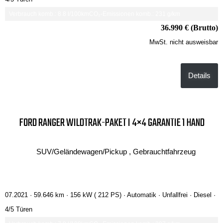
Verbrauch komb.: 8.8 l/100km
CO₂-Emissionen komb.: 231 g/km
36.990 € (Brutto)
MwSt. nicht ausweisbar
Details
FORD RANGER WILDTRAK-PAKET I 4×4 GARANTIE 1 HAND
SUV/Geländewagen/Pickup , Gebrauchtfahrzeug
07.2021 ·
59.646 km
· 156 kW ( 212 PS)
· Automatik
· Unfallfrei
· Diesel
·
4/5 Türen