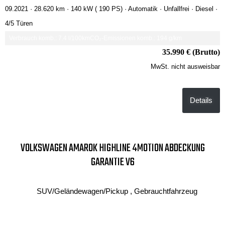
09.2021 ·
28.620 km
· 140 kW ( 190 PS)
· Automatik
· Unfallfrei
· Diesel
·
4/5 Türen
Verbrauch komb.: 7.4 l/100km
CO₂-Emissionen komb.: 194 g/km
35.990 € (Brutto)
MwSt. nicht ausweisbar
Details
VOLKSWAGEN AMAROK HIGHLINE 4MOTION ABDECKUNG
GARANTIE V6
SUV/Geländewagen/Pickup , Gebrauchtfahrzeug