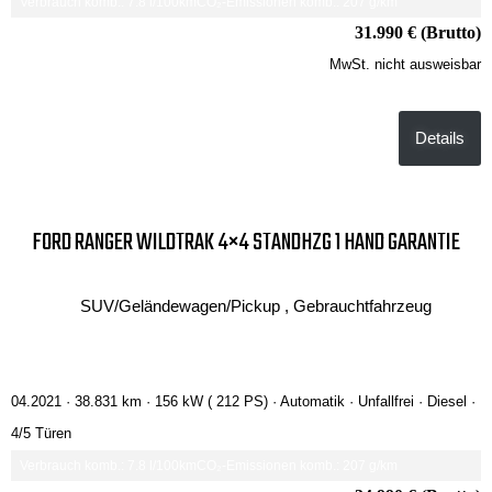
Verbrauch komb.: 7.8 l/100km
CO₂-Emissionen komb.: 207 g/km
31.990 € (Brutto)
MwSt. nicht ausweisbar
Details
FORD RANGER WILDTRAK 4×4 STANDHZG 1 HAND GARANTIE
SUV/Geländewagen/Pickup , Gebrauchtfahrzeug
04.2021 ·
38.831 km
· 156 kW ( 212 PS)
· Automatik
· Unfallfrei
· Diesel
·
4/5 Türen
Verbrauch komb.: 7.8 l/100km
CO₂-Emissionen komb.: 207 g/km