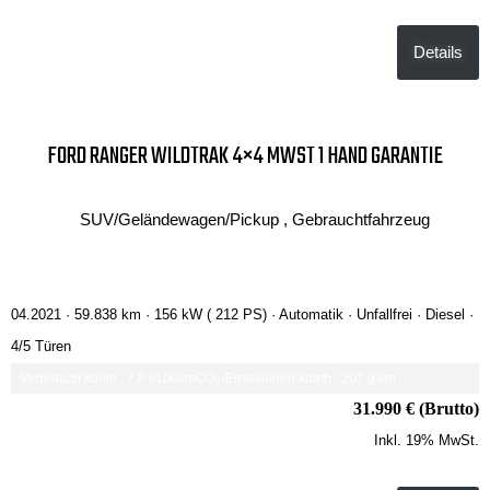
Details
FORD RANGER WILDTRAK 4×4 MWST 1 HAND GARANTIE
SUV/Geländewagen/Pickup , Gebrauchtfahrzeug
04.2021 ·
59.838 km
· 156 kW ( 212 PS)
· Automatik
· Unfallfrei
· Diesel
·
4/5 Türen
Verbrauch komb.: 7.8 l/100km
CO₂-Emissionen komb.: 207 g/km
31.990 € (Brutto)
Inkl. 19% MwSt.