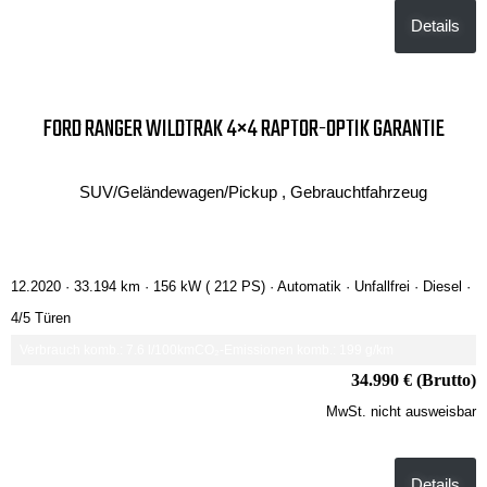
Details
FORD RANGER WILDTRAK 4×4 RAPTOR-OPTIK GARANTIE
SUV/Geländewagen/Pickup , Gebrauchtfahrzeug
12.2020 ·
33.194 km
· 156 kW ( 212 PS)
· Automatik
· Unfallfrei
· Diesel
·
4/5 Türen
Verbrauch komb.: 7.6 l/100km
CO₂-Emissionen komb.: 199 g/km
34.990 € (Brutto)
MwSt. nicht ausweisbar
Details