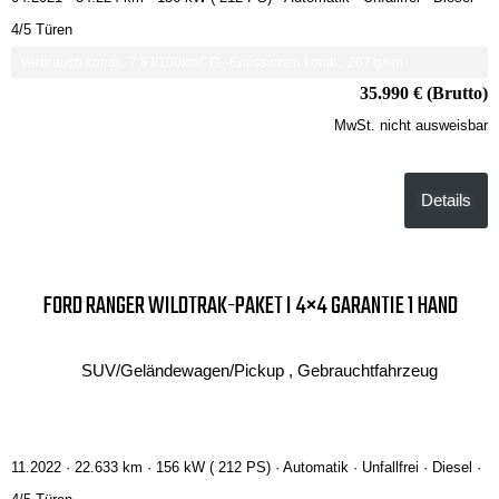
4/5 Türen
Verbrauch komb.: 7.8 l/100km
CO₂-Emissionen komb.: 207 g/km
35.990 € (Brutto)
MwSt. nicht ausweisbar
Details
FORD RANGER WILDTRAK-PAKET I 4×4 GARANTIE 1 HAND
SUV/Geländewagen/Pickup , Gebrauchtfahrzeug
11.2022 ·
22.633 km
· 156 kW ( 212 PS)
· Automatik
· Unfallfrei
· Diesel
·