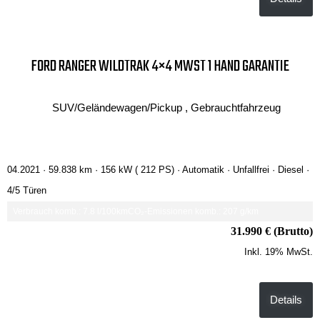
FORD RANGER WILDTRAK 4×4 MWST 1 HAND GARANTIE
SUV/Geländewagen/Pickup , Gebrauchtfahrzeug
04.2021 ·
59.838 km
· 156 kW ( 212 PS)
· Automatik
· Unfallfrei
· Diesel
·
4/5 Türen
Verbrauch komb.: 7.8 l/100km
CO₂-Emissionen komb.: 207 g/km
31.990 € (Brutto)
Inkl. 19% MwSt.
Details