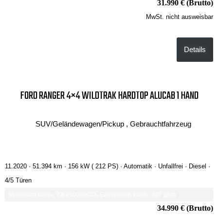
31.990 € (Brutto)
MwSt. nicht ausweisbar
Details
FORD RANGER 4×4 WILDTRAK HARDTOP ALUCAB 1 HAND
SUV/Geländewagen/Pickup , Gebrauchtfahrzeug
11.2020 ·
51.394 km
· 156 kW ( 212 PS)
· Automatik
· Unfallfrei
· Diesel
·
4/5 Türen
Verbrauch komb.: 7.8 l/100km
CO₂-Emissionen komb.: 207 g/km
34.990 € (Brutto)