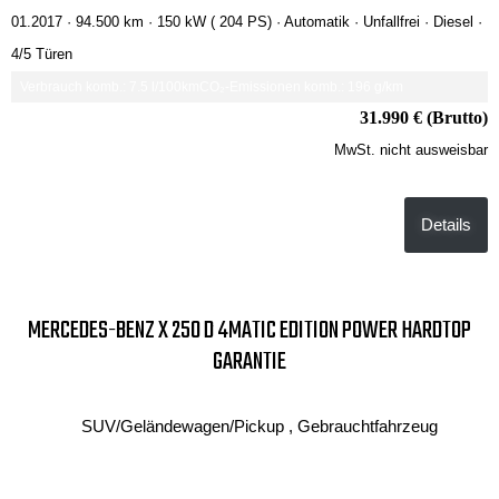
01.2017 ·
94.500 km
· 150 kW ( 204 PS)
· Automatik
· Unfallfrei
· Diesel
·
4/5 Türen
Verbrauch komb.: 7.5 l/100km
CO₂-Emissionen komb.: 196 g/km
31.990 € (Brutto)
MwSt. nicht ausweisbar
Details
MERCEDES-BENZ X 250 D 4MATIC EDITION POWER HARDTOP
GARANTIE
SUV/Geländewagen/Pickup , Gebrauchtfahrzeug