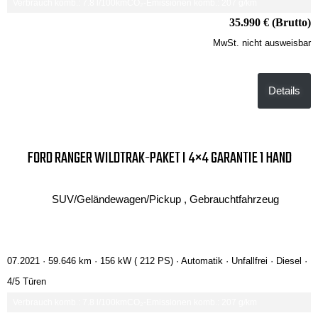
Verbrauch komb.: 7.8 l/100km
CO₂-Emissionen komb.: 207 g/km
35.990 € (Brutto)
MwSt. nicht ausweisbar
Details
FORD RANGER WILDTRAK-PAKET I 4×4 GARANTIE 1 HAND
SUV/Geländewagen/Pickup , Gebrauchtfahrzeug
07.2021 ·
59.646 km
· 156 kW ( 212 PS)
· Automatik
· Unfallfrei
· Diesel
·
4/5 Türen
Verbrauch komb.: 7.8 l/100km
CO₂-Emissionen komb.: 207 g/km