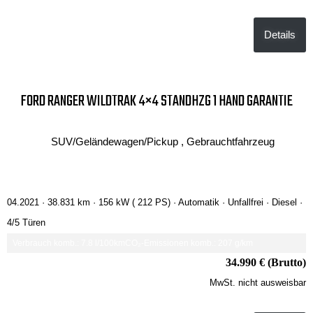
Details
FORD RANGER WILDTRAK 4×4 STANDHZG 1 HAND GARANTIE
SUV/Geländewagen/Pickup , Gebrauchtfahrzeug
04.2021 ·
38.831 km
· 156 kW ( 212 PS)
· Automatik
· Unfallfrei
· Diesel
·
4/5 Türen
Verbrauch komb.: 7.8 l/100km
CO₂-Emissionen komb.: 207 g/km
34.990 € (Brutto)
MwSt. nicht ausweisbar