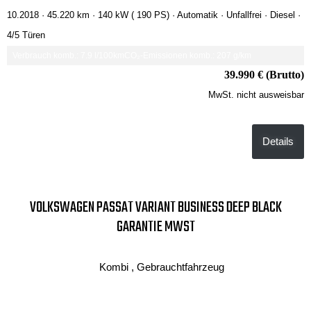
10.2018 ·
45.220 km
· 140 kW ( 190 PS)
· Automatik
· Unfallfrei
· Diesel
·
4/5 Türen
Verbrauch komb.: 7.9 l/100km
CO₂-Emissionen komb.: 207 g/km
39.990 € (Brutto)
MwSt. nicht ausweisbar
Details
VOLKSWAGEN PASSAT VARIANT BUSINESS DEEP BLACK
GARANTIE MWST
Kombi , Gebrauchtfahrzeug