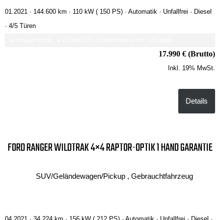
01.2021 ·
144.600 km
· 110 kW ( 150 PS)
· Automatik
· Unfallfrei
· Diesel
· 4/5 Türen
Verbrauch komb.: 4 l/100km
CO₂-Emissionen komb.: 106 g/km
17.990 € (Brutto)
Inkl. 19% MwSt.
Details
FORD RANGER WILDTRAK 4×4 RAPTOR-OPTIK 1 HAND GARANTIE
SUV/Geländewagen/Pickup , Gebrauchtfahrzeug
04.2021 ·
34.224 km
· 156 kW ( 212 PS)
· Automatik
· Unfallfrei
· Diesel
·