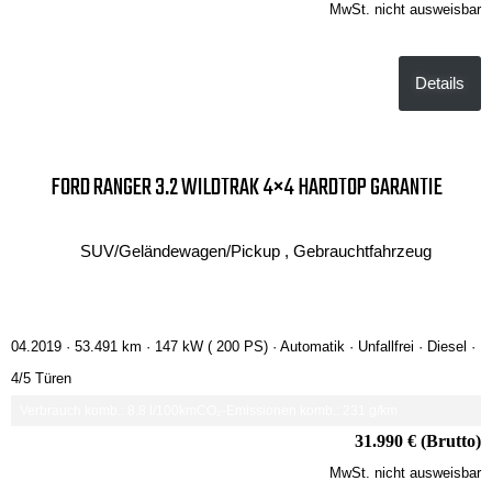
MwSt. nicht ausweisbar
Details
FORD RANGER 3.2 WILDTRAK 4×4 HARDTOP GARANTIE
SUV/Geländewagen/Pickup , Gebrauchtfahrzeug
04.2019 ·
53.491 km
· 147 kW ( 200 PS)
· Automatik
· Unfallfrei
· Diesel
·
4/5 Türen
Verbrauch komb.: 8.8 l/100km
CO₂-Emissionen komb.: 231 g/km
31.990 € (Brutto)
MwSt. nicht ausweisbar