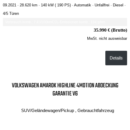
09.2021 ·
28.620 km
· 140 kW ( 190 PS)
· Automatik
· Unfallfrei
· Diesel
·
4/5 Türen
Verbrauch komb.: 7.4 l/100km
CO₂-Emissionen komb.: 194 g/km
35.990 € (Brutto)
MwSt. nicht ausweisbar
Details
VOLKSWAGEN AMAROK HIGHLINE 4MOTION ABDECKUNG
GARANTIE V6
SUV/Geländewagen/Pickup , Gebrauchtfahrzeug