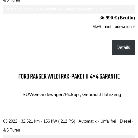
4/5 Türen
Verbrauch komb.: 8.8 l/100km
CO₂-Emissionen komb.: 231 g/km
36.990 € (Brutto)
MwSt. nicht ausweisbar
Details
FORD RANGER WILDTRAK-PAKET II 4×4 GARANTIE
SUV/Geländewagen/Pickup , Gebrauchtfahrzeug
03.2022 ·
32.521 km
· 156 kW ( 212 PS)
· Automatik
· Unfallfrei
· Diesel
·
4/5 Türen