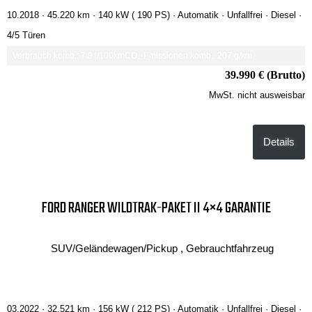
10.2018 ·
45.220 km
· 140 kW ( 190 PS)
· Automatik
· Unfallfrei
· Diesel
·
4/5 Türen
Verbrauch komb.: 7.9 l/100km
CO₂-Emissionen komb.: 207 g/km
39.990 € (Brutto)
MwSt. nicht ausweisbar
Details
FORD RANGER WILDTRAK-PAKET II 4×4 GARANTIE
SUV/Geländewagen/Pickup , Gebrauchtfahrzeug
03.2022 ·
32.521 km
· 156 kW ( 212 PS)
· Automatik
· Unfallfrei
· Diesel
·