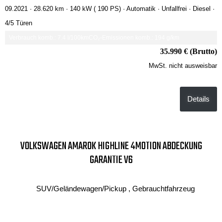
09.2021 ·
28.620 km
· 140 kW ( 190 PS)
· Automatik
· Unfallfrei
· Diesel
·
4/5 Türen
Verbrauch komb.: 7.4 l/100km
CO₂-Emissionen komb.: 194 g/km
35.990 € (Brutto)
MwSt. nicht ausweisbar
Details
VOLKSWAGEN AMAROK HIGHLINE 4MOTION ABDECKUNG
GARANTIE V6
SUV/Geländewagen/Pickup , Gebrauchtfahrzeug