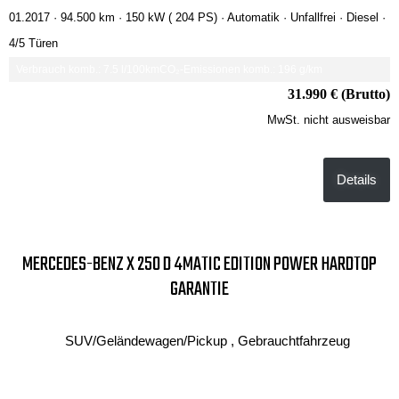
01.2017 ·
94.500 km
· 150 kW ( 204 PS)
· Automatik
· Unfallfrei
· Diesel
·
4/5 Türen
Verbrauch komb.: 7.5 l/100km
CO₂-Emissionen komb.: 196 g/km
31.990 € (Brutto)
MwSt. nicht ausweisbar
Details
MERCEDES-BENZ X 250 D 4MATIC EDITION POWER HARDTOP
GARANTIE
SUV/Geländewagen/Pickup , Gebrauchtfahrzeug