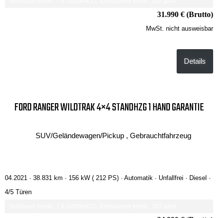
Verbrauch komb.: 7.8 l/100km
CO₂-Emissionen komb.: 207 g/km
31.990 € (Brutto)
MwSt. nicht ausweisbar
Details
FORD RANGER WILDTRAK 4×4 STANDHZG 1 HAND GARANTIE
SUV/Geländewagen/Pickup , Gebrauchtfahrzeug
04.2021 ·
38.831 km
· 156 kW ( 212 PS)
· Automatik
· Unfallfrei
· Diesel
·
4/5 Türen
Verbrauch komb.: 7.8 l/100km
CO₂-Emissionen komb.: 207 g/km