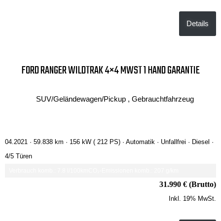
Details
FORD RANGER WILDTRAK 4×4 MWST 1 HAND GARANTIE
SUV/Geländewagen/Pickup , Gebrauchtfahrzeug
04.2021 ·
59.838 km
· 156 kW ( 212 PS)
· Automatik
· Unfallfrei
· Diesel
·
4/5 Türen
Verbrauch komb.: 7.8 l/100km
CO₂-Emissionen komb.: 207 g/km
31.990 € (Brutto)
Inkl. 19% MwSt.