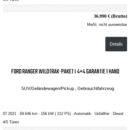
Verbrauch komb.: 8.8 l/100km
CO₂-Emissionen komb.: 231 g/km
36.990 € (Brutto)
MwSt. nicht ausweisbar
Details
FORD RANGER WILDTRAK-PAKET I 4×4 GARANTIE 1 HAND
SUV/Geländewagen/Pickup , Gebrauchtfahrzeug
07.2021 ·
59.646 km
· 156 kW ( 212 PS)
· Automatik
· Unfallfrei
· Diesel
·
4/5 Türen