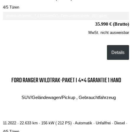
4/5 Türen
Verbrauch komb.: 7.8 l/100km
CO₂-Emissionen komb.: 207 g/km
35.990 € (Brutto)
MwSt. nicht ausweisbar
Details
FORD RANGER WILDTRAK-PAKET I 4×4 GARANTIE 1 HAND
SUV/Geländewagen/Pickup , Gebrauchtfahrzeug
11.2022 ·
22.633 km
· 156 kW ( 212 PS)
· Automatik
· Unfallfrei
· Diesel
·
4/5 Türen