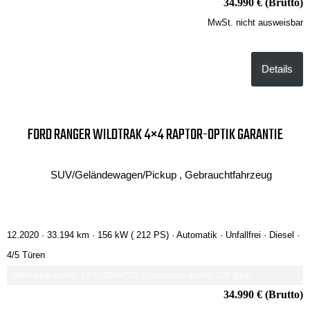
34.990 € (Brutto)
MwSt. nicht ausweisbar
Details
FORD RANGER WILDTRAK 4×4 RAPTOR-OPTIK GARANTIE
SUV/Geländewagen/Pickup , Gebrauchtfahrzeug
12.2020 ·
33.194 km
· 156 kW ( 212 PS)
· Automatik
· Unfallfrei
· Diesel
·
4/5 Türen
Verbrauch komb.: 7.6 l/100km
CO₂-Emissionen komb.: 199 g/km
34.990 € (Brutto)