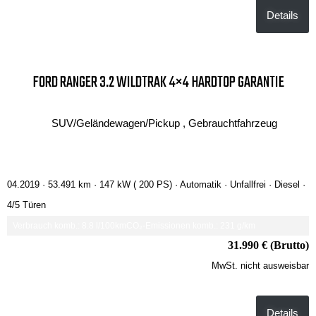
Details
FORD RANGER 3.2 WILDTRAK 4×4 HARDTOP GARANTIE
SUV/Geländewagen/Pickup , Gebrauchtfahrzeug
04.2019 ·
53.491 km
· 147 kW ( 200 PS)
· Automatik
· Unfallfrei
· Diesel
·
4/5 Türen
Verbrauch komb.: 8.8 l/100km
CO₂-Emissionen komb.: 231 g/km
31.990 € (Brutto)
MwSt. nicht ausweisbar
Details