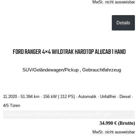
MwSt. nicht ausweisbar
Details
FORD RANGER 4×4 WILDTRAK HARDTOP ALUCAB 1 HAND
SUV/Geländewagen/Pickup , Gebrauchtfahrzeug
11.2020 ·
51.394 km
· 156 kW ( 212 PS)
· Automatik
· Unfallfrei
· Diesel
·
4/5 Türen
Verbrauch komb.: 7.8 l/100km
CO₂-Emissionen komb.: 207 g/km
34.990 € (Brutto)
MwSt. nicht ausweisbar